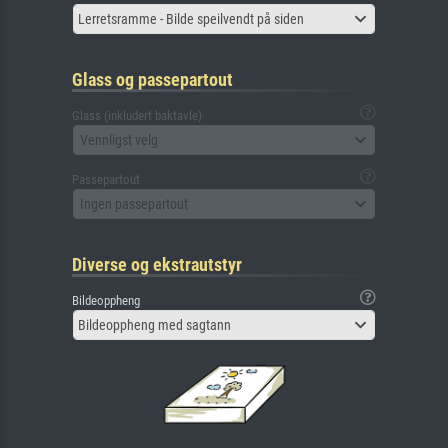
Lerretsramme - Bilde speilvendt på siden
Glass og passepartout
Glass (inkludert baktavle)
Vennligst velg
Passepartout
Ingen passepartout
Diverse og ekstrautstyr
Bildeoppheng
Bildeoppheng med sagtann