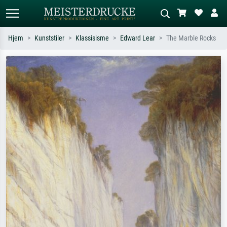
Hjem
Kunststiler
Klassisisme
Edward Lear
The Marble Rocks
Standardsøk
KI-bildesøk
Søk etter kunstner, tittel eller stil – for
Beskriv scenen – for eksempel grønn
eksempel Monet, Stjernenatt,
eng, abstrakt med mye rødt, mørkt
impresjonisme, Hokusai-bølgen, akt.
oljemaleri, stående akt ved et tre.