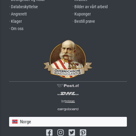
· Databeskyttelse
· Bilder av vårt arbeid
· Angrerett
· Kuponger
· Klager
· Bestill prøve
· Om oss
Norge