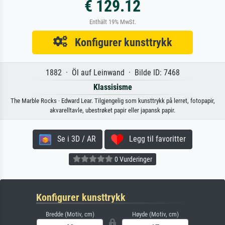
€ 129.12
Enthält 19% MwSt.
Konfigurer kunsttrykk
1882 · Öl auf Leinwand · Bilde ID: 7468
Klassisisme
The Marble Rocks · Edward Lear. Tilgjengelig som kunsttrykk på lerret, fotopapir,
akvarelltavle, ubestrøket papir eller japansk papir.
Se i 3D / AR
Legg til favoritter
0 Vurderinger
Konfigurer kunsttrykk
Bredde (Motiv, cm)
Høyde (Motiv, cm)