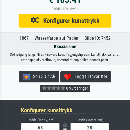
Enthält 19% MwSt.
Konfigurer kunsttrykk
1867 · Wasserfarbe auf Papier · Bilde ID: 7452
Klassisisme
Solnedgang langs Nilen · Edward Lear. Tilgjengelig som kunsttrykk på lerret,
fotopapir, akvarelltavle, ubestrøket papir eller japansk papir.
Se i 3D / AR
Legg til favoritter
0 Vurderinger
Konfigurer kunsttrykk
Bredde (Motiv, cm)
Høyde (Motiv, cm)