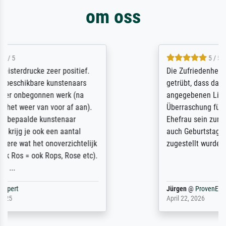
om oss
5 / 5
Die Zufriedenheit ist auch nicht dadurch
getrübt, dass das Bild entgegen einer
angegebenen Lieferanschrift (sollte eine
Überraschung für die normannische
Ehefrau sein zum Hochzeits- gleichzeitig
auch Geburtstag sein) doch nach zu Hause
zugestellt wurde.
Jürgen
@
ProvenExpert
April 22, 2026