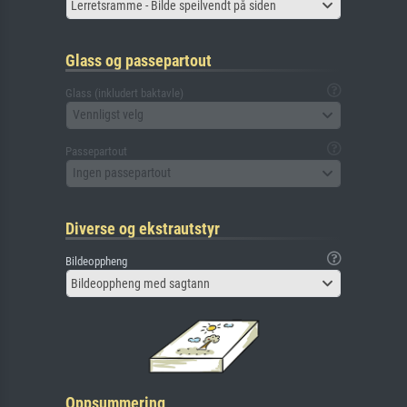
Lerretsramme - Bilde speilvendt på siden
Glass og passepartout
Glass (inkludert baktavle)
Vennligst velg
Passepartout
Ingen passepartout
Diverse og ekstrautstyr
Bildeoppheng
Bildeoppheng med sagtann
Oppsummering