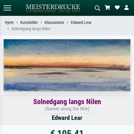
Hjem
Kunststiler
Klassisisme
Edward Lear
Solnedgang langs Nilen
Standardsøk
KI-bildesøk
Søk etter kunstner, tittel eller stil – for
Beskriv scenen – for eksempel grønn
eksempel Monet, Stjernenatt,
eng, abstrakt med mye rødt, mørkt
impresjonisme, Hokusai-bølgen, akt.
oljemaleri, stående akt ved et tre.
Solnedgang langs Nilen
(Sunset along the Nile)
Edward Lear
€ 105.41