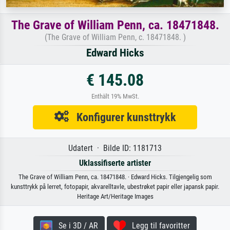
The Grave of William Penn, ca. 18471848.
(The Grave of William Penn, c. 18471848. )
Edward Hicks
€ 145.08
Enthält 19% MwSt.
Konfigurer kunsttrykk
Udatert · Bilde ID: 1181713
Uklassifiserte artister
The Grave of William Penn, ca. 18471848. · Edward Hicks. Tilgjengelig som
kunsttrykk på lerret, fotopapir, akvarelltavle, ubestrøket papir eller japansk papir.
Heritage Art/Heritage Images
Se i 3D / AR
Legg til favoritter