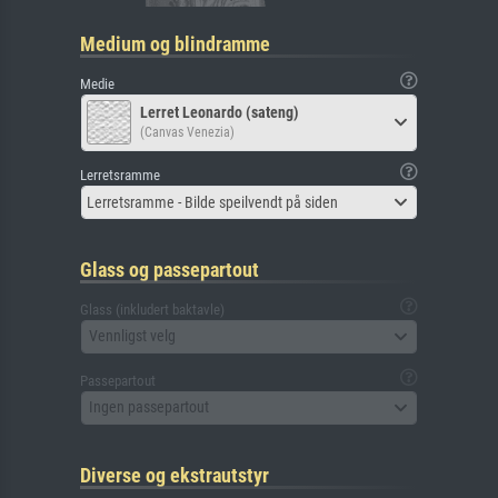
Medium og blindramme
Medie
Lerret Leonardo (sateng)
(Canvas Venezia)
Lerretsramme
Lerretsramme - Bilde speilvendt på siden
Glass og passepartout
Glass (inkludert baktavle)
Vennligst velg
Passepartout
Ingen passepartout
Diverse og ekstrautstyr