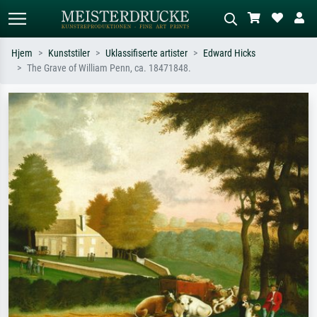
Hjem
Kunststiler
Uklassifiserte artister
Edward Hicks
The Grave of William Penn, ca. 18471848.
Standardsøk
KI-bildesøk
Søk etter kunstner, tittel eller stil – for
Beskriv scenen – for eksempel grønn
eksempel Monet, Stjernenatt,
eng, abstrakt med mye rødt, mørkt
impresjonisme, Hokusai-bølgen, akt.
oljemaleri, stående akt ved et tre.