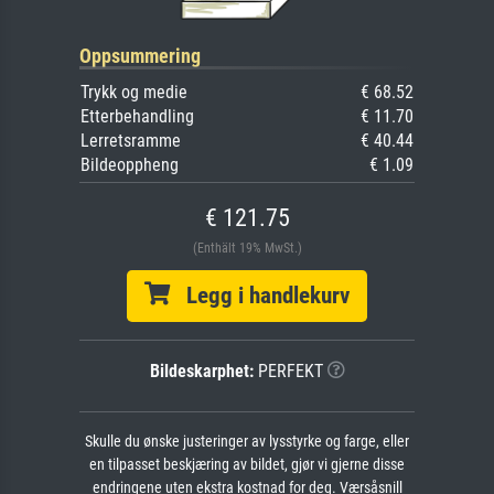
Oppsummering
Trykk og medie
€ 68.52
Etterbehandling
€ 11.70
Lerretsramme
€ 40.44
Bildeoppheng
€ 1.09
€ 121.75
(Enthält 19% MwSt.)
Legg i handlekurv
Bildeskarphet:
PERFEKT
Skulle du ønske justeringer av lysstyrke og farge, eller
en tilpasset beskjæring av bildet, gjør vi gjerne disse
endringene uten ekstra kostnad for deg. Værsåsnill