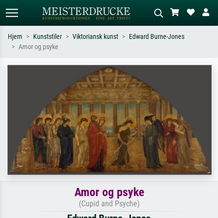
Hjem
Kunststiler
Viktoriansk kunst
Edward Burne-Jones
Amor og psyke
Standardsøk
KI-bildesøk
Søk etter kunstner, tittel eller stil – for
Beskriv scenen – for eksempel grønn
eksempel Monet, Stjernenatt,
eng, abstrakt med mye rødt, mørkt
impresjonisme, Hokusai-bølgen, akt.
oljemaleri, stående akt ved et tre.
Amor og psyke
(Cupid and Psyche)