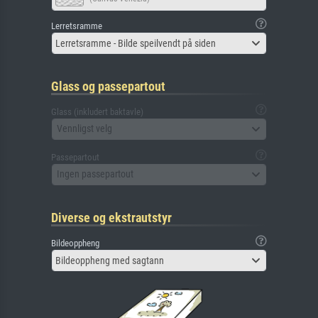
Lerretsramme
Lerretsramme - Bilde speilvendt på siden
Glass og passepartout
Glass (inkludert baktavle)
Vennligst velg
Passepartout
Ingen passepartout
Diverse og ekstrautstyr
Bildeoppheng
Bildeoppheng med sagtann