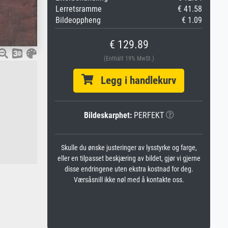
Lerretsramme
€ 41.58
Bildeoppheng
€ 1.09
€ 129.89
(Enthält 19% MwSt.)
Legg i handlekurv
Bildeskarphet:
PERFEKT
Skulle du ønske justeringer av lysstyrke og farge,
eller en tilpasset beskjæring av bildet, gjør vi gjerne
disse endringene uten ekstra kostnad for deg.
Værsåsnill ikke nøl med å kontakte oss.