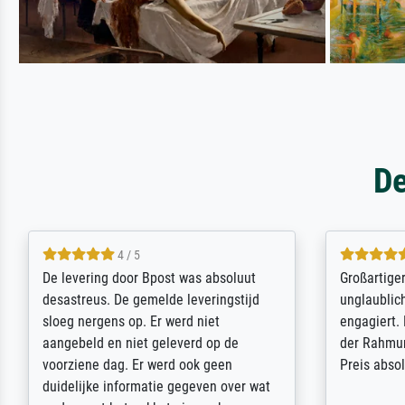
De
5 / 5
Sehr gute Qualität des Leinwanddrucks
Für ein Er
und des Rahmens! Unser Bild wurde
Feldpost m
sehr sorgfältig und sicher verpackt, so
Weltkrieg b
dass es unbeschadet bei uns ankam. Es
ausdrucksvo
wird nicht unser letzter Meisterdruck
Ihnen gefu
sein. Vielen Dank!
Fotopapier