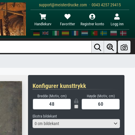
support@meisterdrucke.com · 0043 4257 29415
Handlekurv
Favoritter
Registrer konto
Logg inn
Konfigurer kunsttrykk
Bredde (Motiv, cm)
Høyde (Motiv, cm)
Ekstra bildekant
0 cm bildekant