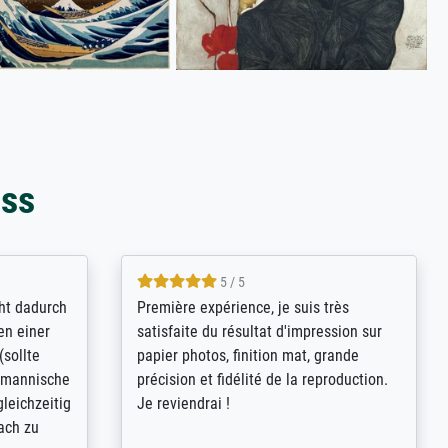
oss
4.8 / 5
kann sich
Qualité absolument irréprochable.
.B.:
Extraordinaire diversité des thèmes
keit,
abordés et personnalisation des
freundliche
demandes (recadrage, réajustement des
ild (ein
couleurs). Relation clientèle parfaite.
rpackt -
Transport, réception sans aucun