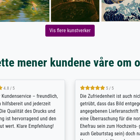
Vis flere kunstverker
tte mener kundene våre om 
5 / 5
4.8 / 5
innerungsbuch mit der
Hervorragende Qualität. Man 
eines Großvaters aus dem 1.
vieles anpassen lassen, wie z
enötigte ich ein
Randentfernung, Farbe, Hellig
lles Bild. Das habe ich bei
Kontrast und Weiteres. Sehr 
nden. Bei der Auswahl der
Kontaktperson per Mail. Das B
-Qualität wurde ich sehr gut
Kunstdruck) wurde sehr gut ve