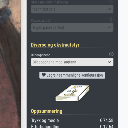
Glass (inkludert baktavle)
Vennligst velg
Passepartout
Ingen passepartout
Diverse og ekstrautstyr
Bildeoppheng
Bildeoppheng med sagtann
Lagre / sammenligne konfigurasjon
Oppsummering
Trykk og medie
€ 74.58
Etterbehandling
€ 12.64