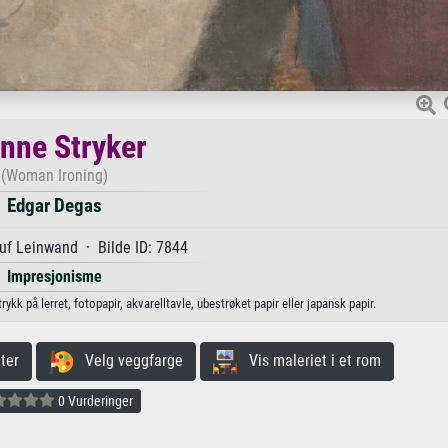
inne Stryker
(Woman Ironing)
Edgar Degas
uf Leinwand · Bilde ID: 7844
Impresjonisme
ykk på lerret, fotopapir, akvarelltavle, ubestrøket papir eller japansk papir.
ter
Velg veggfarge
Vis maleriet i et rom
0 Vurderinger