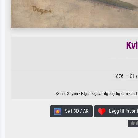
Kv
1876 · Öl a
Kvinne Stryker · Edgar Degas. Tilgjengelig som kunsttr
Se i 3D / AR
Legg til favorit