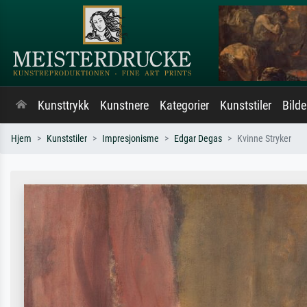
Kunsttrykk
Kunstnere
Kategorier
Kunststiler
Bild
Hjem
Kunststiler
Impresjonisme
Edgar Degas
Kvinne Stryker