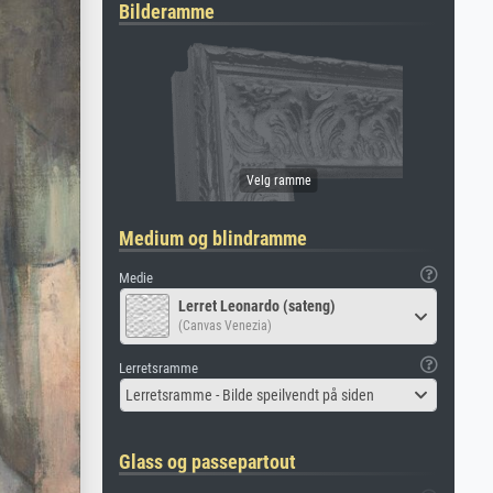
Bilderamme
Medium og blindramme
Medie
Lerret Leonardo (sateng)
(Canvas Venezia)
Lerretsramme
Lerretsramme - Bilde speilvendt på siden
Glass og passepartout