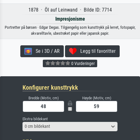
1878 · Öl auf Leinwand · Bilde ID: 7714
Impresjonisme
Portretter på børsen · Edgar Degas. Tilgjengelig som kunsttrykk på lerret, fotopapir,
akvarelltavle, ubestrøket papir eller japansk papir.
Se i 3D / AR
Legg til favoritter
0 Vurderinger
Konfigurer kunsttrykk
Bredde (Motiv, cm)
Høyde (Motiv, cm)
Ekstra bildekant
0 cm bildekant