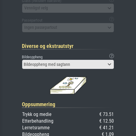
Glass (inkludert baktavle)
Vennligst velg
Passepartout
Ingen passepartout
Diverse og ekstrautstyr
Bildeoppheng
Bildeoppheng med sagtann
Oppsummering
Trykk og medie
€ 73.51
Etterbehandling
€ 12.50
Lerretsramme
€ 41.21
Bildeoppheng
€ 1.09