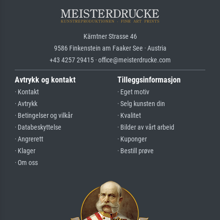
Kärntner Strasse 46
9586 Finkenstein am Faaker See · Austria
+43 4257 29415 · office@meisterdrucke.com
Avtrykk og kontakt
Tilleggsinformasjon
· Kontakt
· Eget motiv
· Avtrykk
· Selg kunsten din
· Betingelser og vilkår
· Kvalitet
· Databeskyttelse
· Bilder av vårt arbeid
· Angrerett
· Kuponger
· Klager
· Bestill prøve
· Om oss