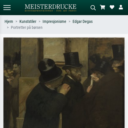
Hjem
Kunststiler
Impresjonisme
Edgar Degas
Portretter på børsen
Standardsøk
KI-bildesøk
Søk etter kunstner, tittel eller stil – for
Beskriv scenen – for eksempel grønn
eksempel Monet, Stjernenatt,
eng, abstrakt med mye rødt, mørkt
impresjonisme, Hokusai-bølgen, akt.
oljemaleri, stående akt ved et tre.