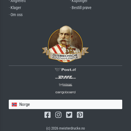
· Angrerett
· Kuponger
· Klager
· Bestill prøve
· Om oss
Norge
(c) 2026 meisterdrucke.no