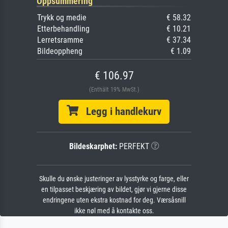
Oppsummering
Trykk og medie
€ 58.32
Etterbehandling
€ 10.21
Lerretsramme
€ 37.34
Bildeoppheng
€ 1.09
€ 106.97
(Enthält 19% MwSt.)
Legg i handlekurv
Bildeskarphet:
PERFEKT
Skulle du ønske justeringer av lysstyrke og farge, eller
en tilpasset beskjæring av bildet, gjør vi gjerne disse
endringene uten ekstra kostnad for deg. Værsåsnill
ikke nøl med å kontakte oss.