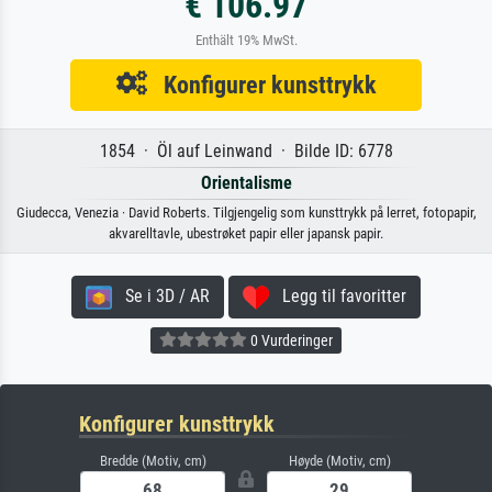
€ 106.97
Enthält 19% MwSt.
Konfigurer kunsttrykk
1854 · Öl auf Leinwand · Bilde ID: 6778
Orientalisme
Giudecca, Venezia · David Roberts. Tilgjengelig som kunsttrykk på lerret, fotopapir,
akvarelltavle, ubestrøket papir eller japansk papir.
Se i 3D / AR
Legg til favoritter
0 Vurderinger
Konfigurer kunsttrykk
Bredde (Motiv, cm)
Høyde (Motiv, cm)