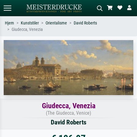
Hjem
Kunststiler
Orientalisme
David Roberts
Giudecca, Venezia
Standardsøk
KI-bildesøk
Søk etter kunstner, tittel eller stil – for
Beskriv scenen – for eksempel grønn
eksempel Monet, Stjernenatt,
eng, abstrakt med mye rødt, mørkt
impresjonisme, Hokusai-bølgen, akt.
oljemaleri, stående akt ved et tre.
Giudecca, Venezia
(The Giudecca, Venice)
David Roberts