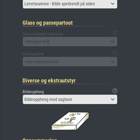
Lerretsramme - Bilde speilvendt på siden
Glass og passepartout
Glass (inkludert baktavle)
Vennligst velg
Passepartout
Ingen passepartout
Diverse og ekstrautstyr
Bildeoppheng
Bildeoppheng med sagtann