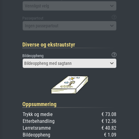
Vennligst velg
Passepartout
Ingen passepartout
Diverse og ekstrautstyr
Bildeoppheng
Bildeoppheng med sagtann
Oppsummering
Trykk og medie
€ 73.08
Etterbehandling
€ 12.36
Lerretsramme
€ 40.82
Bildeoppheng
€ 1.09