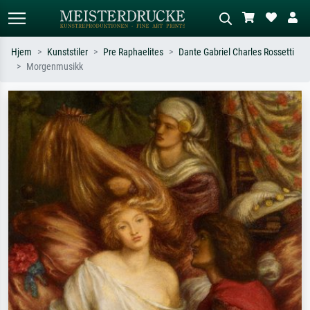
Hjem
Kunststiler
Pre Raphaelites
Dante Gabriel Charles Rossetti
Morgenmusikk
Standardsøk
KI-bildesøk
Søk etter kunstner, tittel eller stil – for
Beskriv scenen – for eksempel grønn
eksempel Monet, Stjernenatt,
eng, abstrakt med mye rødt, mørkt
impresjonisme, Hokusai-bølgen, akt.
oljemaleri, stående akt ved et tre.