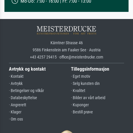
Mo-Do: 7:00 - 16:00 | Fr: 7:00 - 13:00
Kärntner Strasse 46
9586 Finkenstein am Faaker See · Austria
+43 4257 29415 · office@meisterdrucke.com
Avtrykk og kontakt
Tilleggsinformasjon
· Kontakt
· Eget motiv
· Avtrykk
· Selg kunsten din
· Betingelser og vilkår
· Kvalitet
· Databeskyttelse
· Bilder av vårt arbeid
· Angrerett
· Kuponger
· Klager
· Bestill prøve
· Om oss