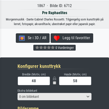
1867 · Bilde ID: 6712
Pre Raphaelites
Morgenmusikk · Dante Gabriel Charles Rossetti. Tilgjengelig som kunsttrykk på
lerret, fotopapir, akvarelltavle, ubestrøket papir eller japansk papir.
Se i 3D / AR
Legg til favoritter
0 Vurderinger
Konfigurer kunsttrykk
Bredde (Motiv, cm)
Høyde (Motiv, cm)
Ekstra bildekant
0 cm bildekant
Bilderamme