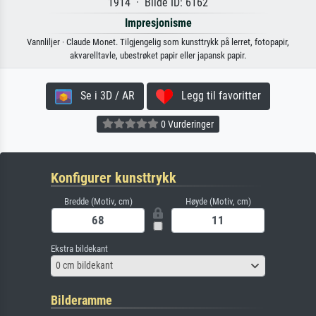
1914 · Bilde ID: 6162
Impresjonisme
Vannliljer · Claude Monet. Tilgjengelig som kunsttrykk på lerret, fotopapir,
akvarelltavle, ubestrøket papir eller japansk papir.
Se i 3D / AR
Legg til favoritter
0 Vurderinger
Konfigurer kunsttrykk
Bredde (Motiv, cm)
Høyde (Motiv, cm)
Ekstra bildekant
0 cm bildekant
Bilderamme