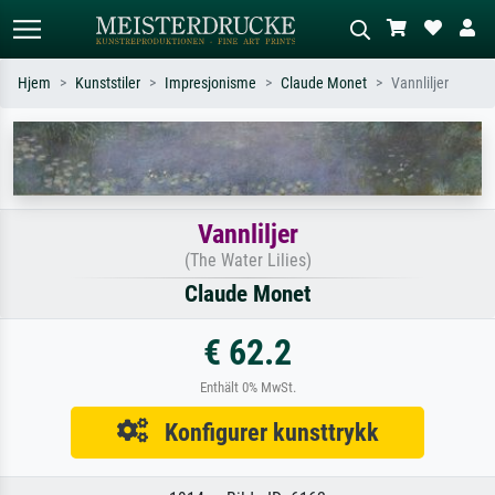
Hjem
Kunststiler
Impresjonisme
Claude Monet
Vannliljer
Standardsøk
KI-bildesøk
Søk etter kunstner, tittel eller stil – for
Beskriv scenen – for eksempel grønn
eksempel Monet, Stjernenatt,
eng, abstrakt med mye rødt, mørkt
impresjonisme, Hokusai-bølgen, akt.
oljemaleri, stående akt ved et tre.
Vannliljer
(The Water Lilies)
Claude Monet
€ 62.2
Enthält 0% MwSt.
Konfigurer kunsttrykk