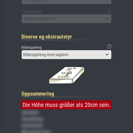
Passepartout
Ingen passepartout
Diverse og ekstrautstyr
Bildeoppheng
Bildeoppheng med sagtann
Oppsummering
Die Höhe muss größer als 20cm sein.
Gemälde
Veredelung
Keilrahmen
Museumslizenz