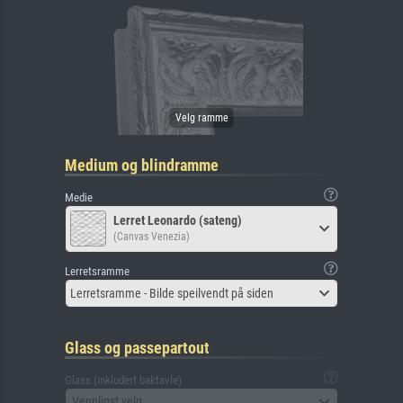
Medium og blindramme
Medie
Lerret Leonardo (sateng)
(Canvas Venezia)
Lerretsramme
Lerretsramme - Bilde speilvendt på siden
Glass og passepartout
Glass (inkludert baktavle)
Vennligst velg