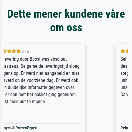
Dette mener kundene våre
om oss
5 / 5
Sehr gute Qualität des Leinwanddrucks und
des Rahmens! Unser Bild wurde sehr
sorgfältig und sicher verpackt, so dass es
unbeschadet bei uns ankam. Es wird nicht
unser letzter Meisterdruck sein. Vielen
Dank!
Reinhold,
@
ProvenExpert