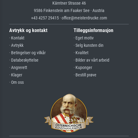
Kärntner Strasse 46
9586 Finkenstein am Faaker See · Austria
+43 4257 29415 · office@meisterdrucke.com
Avtrykk og kontakt
Tilleggsinformasjon
· Kontakt
· Eget motiv
· Avtrykk
· Selg kunsten din
· Betingelser og vilkår
· Kvalitet
· Databeskyttelse
· Bilder av vårt arbeid
· Angrerett
· Kuponger
· Klager
· Bestill prøve
· Om oss