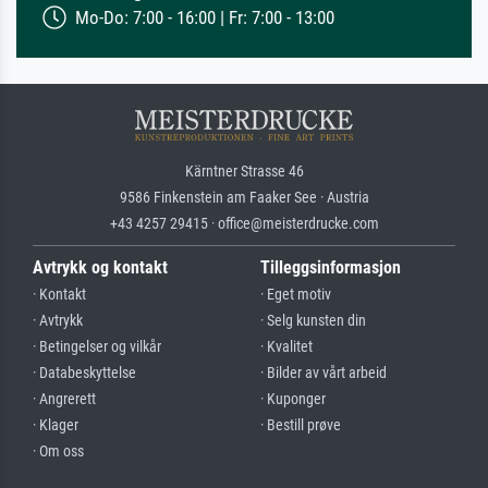
Mo-Do: 7:00 - 16:00 | Fr: 7:00 - 13:00
Kärntner Strasse 46
9586 Finkenstein am Faaker See · Austria
+43 4257 29415 · office@meisterdrucke.com
Avtrykk og kontakt
Tilleggsinformasjon
· Kontakt
· Eget motiv
· Avtrykk
· Selg kunsten din
· Betingelser og vilkår
· Kvalitet
· Databeskyttelse
· Bilder av vårt arbeid
· Angrerett
· Kuponger
· Klager
· Bestill prøve
· Om oss