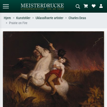
Hjem
Kunststiler
Uklassifiserte artister
Charles Deas
Prairie on Fire
Standardsøk
KI-bildesøk
Søk etter kunstner, tittel eller stil – for
Beskriv scenen – for eksempel grønn
eksempel Monet, Stjernenatt,
eng, abstrakt med mye rødt, mørkt
impresjonisme, Hokusai-bølgen, akt.
oljemaleri, stående akt ved et tre.