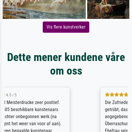
Vis flere kunstverker
Dette mener kundene våre
om oss
5 / 5
Die Zufriedenheit ist auch nicht dadurch
getrübt, dass das Bild entgegen einer
angegebenen Lieferanschrift (sollte eine
Überraschung für die normannische
Ehefrau sein zum Hochzeits- gleichzeitig