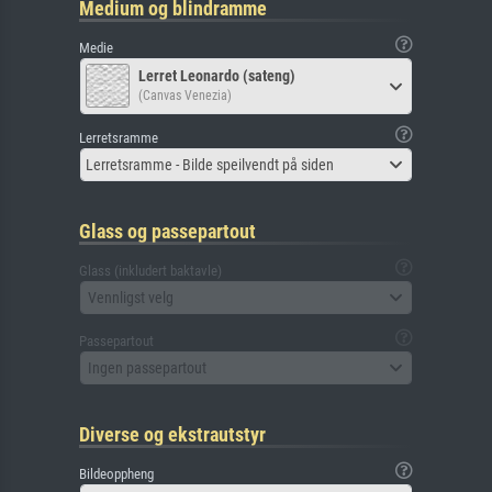
Medium og blindramme
Medie
Lerret Leonardo (sateng)
(Canvas Venezia)
Lerretsramme
Lerretsramme - Bilde speilvendt på siden
Glass og passepartout
Glass (inkludert baktavle)
Vennligst velg
Passepartout
Ingen passepartout
Diverse og ekstrautstyr
Bildeoppheng