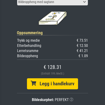
Bildeoppheng med sagtann
Oppsummering
Trykk og medie
€ 73.51
Etterbehandling
€ 12.50
Lerretsramme
€ 41.21
Bildeoppheng
€ 1.09
€ 128.31
(Enthält 19% MwSt.)
Legg i handlekurv
Bildeskarphet:
PERFEKT