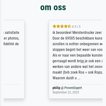
om oss
4.5 / 5
ik beoordeel Meisterdrucke zeer positief.
Door de 69505 beschikbare kunstenaars
scrollen is echter onbegonnen werk (na
stoppen begint het weer van voor af aan).
Als er naar een bepaalde kunstenaar
gevraagd wordt krijg je ook een aantal
werken van andere wat het onoverzichtelijk
maakt (bvb zoek Ros = ook Rops, Rose etc).
Waarom duidt u ...
philip
@
ProvenExpert
September 23, 2025