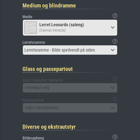
Medium og blindramme
Medie
Lerret Leonardo (sateng)
(Canvas Venezia)
Lerretsramme
Lerretsramme - Bilde speilvendt på siden
Glass og passepartout
Glass (inkludert baktavle)
Vennligst velg
Passepartout
Ingen passepartout
Diverse og ekstrautstyr
Bildeoppheng