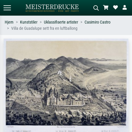
Hjem
Kunststiler
Uklassifiserte artister
Casimiro Castro
Villa de Guadalupe sett fra en luftballong
Standardsøk
KI-bildesøk
Søk etter kunstner, tittel eller stil – for
Beskriv scenen – for eksempel grønn
eksempel Monet, Stjernenatt,
eng, abstrakt med mye rødt, mørkt
impresjonisme, Hokusai-bølgen, akt.
oljemaleri, stående akt ved et tre.