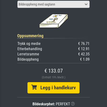
Bildeoppheng med sagtann
Oppsummering
Trykk og medie
€ 76.71
Etterbehandling
€ 12.91
Lerretsramme
€ 42.35
Bildeoppheng
€ 1.09
€ 133.07
(Enthält 19% MwSt.)
Legg i handlekurv
Bildeskarphet:
PERFEKT