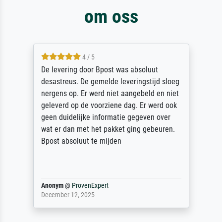
om oss
5 / 5
Sehr gute Qualität des Leinwanddrucks und
des Rahmens! Unser Bild wurde sehr
sorgfältig und sicher verpackt, so dass es
unbeschadet bei uns ankam. Es wird nicht
unser letzter Meisterdruck sein. Vielen
Dank!
Reinhold,
@
ProvenExpert
April 22, 2026