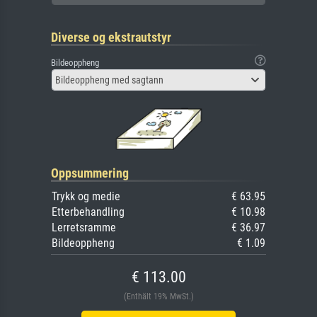
Diverse og ekstrautstyr
Bildeoppheng
Bildeoppheng med sagtann
Oppsummering
Trykk og medie
€ 63.95
Etterbehandling
€ 10.98
Lerretsramme
€ 36.97
Bildeoppheng
€ 1.09
€ 113.00
(Enthält 19% MwSt.)