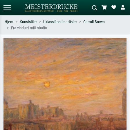
Hjem
Kunststiler
Uklassifiserte artister
Carroll Brown
Fra vinduet mitt studio
Standardsøk
KI-bildesøk
Søk etter kunstner, tittel eller stil – for
Beskriv scenen – for eksempel grønn
eksempel Monet, Stjernenatt,
eng, abstrakt med mye rødt, mørkt
impresjonisme, Hokusai-bølgen, akt.
oljemaleri, stående akt ved et tre.