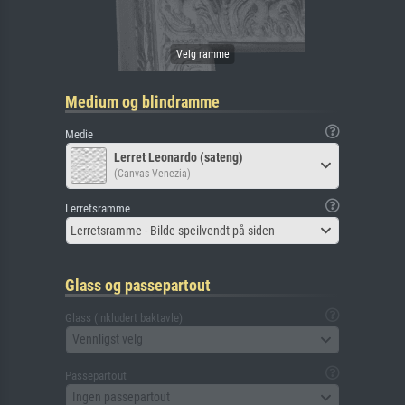
Medium og blindramme
Medie
Lerret Leonardo (sateng)
(Canvas Venezia)
Lerretsramme
Lerretsramme - Bilde speilvendt på siden
Glass og passepartout
Glass (inkludert baktavle)
Vennligst velg
Passepartout
Ingen passepartout