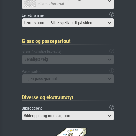
(Canvas Venezia)
Lerretsramme
Lerretsramme - Bilde speilvendt på siden
Glass og passepartout
Glass (inkludert baktavle)
Vennligst velg
Passepartout
Ingen passepartout
Diverse og ekstrautstyr
Bildeoppheng
Bildeoppheng med sagtann