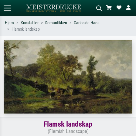
Hjem
Kunststiler
Romantikken
Carlos de Haes
Flamsk landskap
Standardsøk
KI-bildesøk
Søk etter kunstner, tittel eller stil – for
Beskriv scenen – for eksempel grønn
eksempel Monet, Stjernenatt,
eng, abstrakt med mye rødt, mørkt
impresjonisme, Hokusai-bølgen, akt.
oljemaleri, stående akt ved et tre.
Flamsk landskap
(Flemish Landscape)