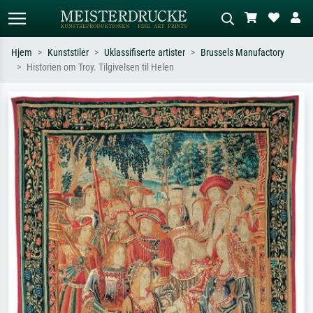
Hjem
Kunststiler
Uklassifiserte artister
Brussels Manufactory
Historien om Troy. Tilgivelsen til Helen
Standardsøk
KI-bildesøk
Søk etter kunstner, tittel eller stil – for
Beskriv scenen – for eksempel grønn
eksempel Monet, Stjernenatt,
eng, abstrakt med mye rødt, mørkt
impresjonisme, Hokusai-bølgen, akt.
oljemaleri, stående akt ved et tre.