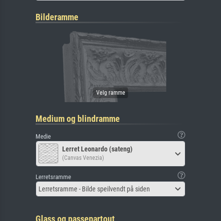
Bilderamme
Medium og blindramme
Medie
Lerret Leonardo (sateng)
(Canvas Venezia)
Lerretsramme
Lerretsramme - Bilde speilvendt på siden
Glass og passepartout