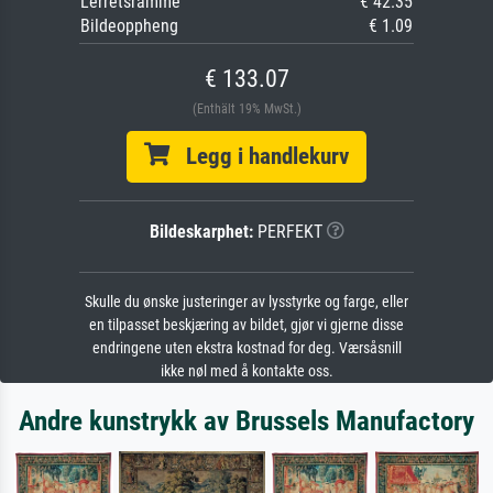
Lerretsramme
€ 42.35
Bildeoppheng
€ 1.09
€ 133.07
(Enthält 19% MwSt.)
Legg i handlekurv
Bildeskarphet:
PERFEKT
Skulle du ønske justeringer av lysstyrke og farge, eller
en tilpasset beskjæring av bildet, gjør vi gjerne disse
endringene uten ekstra kostnad for deg. Værsåsnill
ikke nøl med å kontakte oss.
Andre kunstrykk av Brussels Manufactory