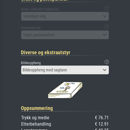
Glass (inkludert baktavle)
Vennligst velg
Passepartout
Ingen passepartout
Diverse og ekstrautstyr
Bildeoppheng
Bildeoppheng med sagtann
Oppsummering
Trykk og medie
€ 76.71
Etterbehandling
€ 12.91