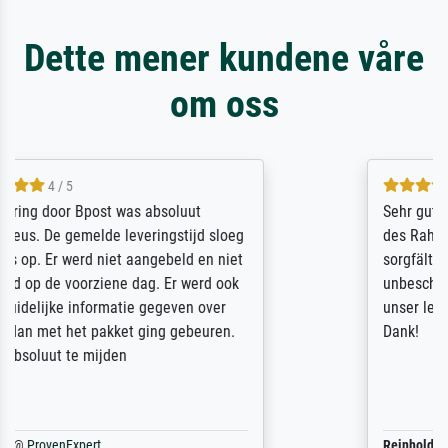
Dette mener kundene våre
om oss
5 / 5
Sehr gute Qualität des Leinwanddrucks und
des Rahmens! Unser Bild wurde sehr
sorgfältig und sicher verpackt, so dass es
unbeschadet bei uns ankam. Es wird nicht
unser letzter Meisterdruck sein. Vielen
Dank!
Reinhold,
@
ProvenExpert