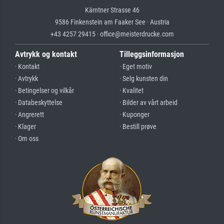
Kärntner Strasse 46
9586 Finkenstein am Faaker See · Austria
+43 4257 29415 · office@meisterdrucke.com
Avtrykk og kontakt
Tilleggsinformasjon
· Kontakt
· Eget motiv
· Avtrykk
· Selg kunsten din
· Betingelser og vilkår
· Kvalitet
· Databeskyttelse
· Bilder av vårt arbeid
· Angrerett
· Kuponger
· Klager
· Bestill prøve
· Om oss