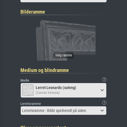
Bilderamme
Medium og blindramme
Medie
Lerret Leonardo (sateng)
(Canvas Venezia)
Lerretsramme
Lerretsramme - Bilde speilvendt på siden