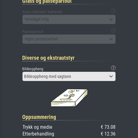
Glass og passepartout
Glass (inkludert baktavle)
Vennligst velg
Passepartout
Ingen passepartout
Diverse og ekstrautstyr
Bildeoppheng
Bildeoppheng med sagtann
Oppsummering
Trykk og medie
€ 73.08
Etterbehandling
€ 12.36