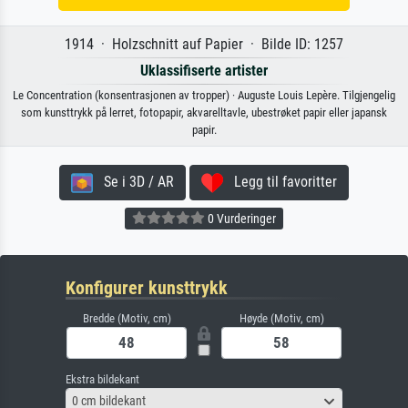
1914 · Holzschnitt auf Papier · Bilde ID: 1257
Uklassifiserte artister
Le Concentration (konsentrasjonen av tropper) · Auguste Louis Lepère. Tilgjengelig
som kunsttrykk på lerret, fotopapir, akvarelltavle, ubestrøket papir eller japansk
papir.
Se i 3D / AR
Legg til favoritter
0 Vurderinger
Konfigurer kunsttrykk
Bredde (Motiv, cm)
Høyde (Motiv, cm)
Ekstra bildekant
0 cm bildekant