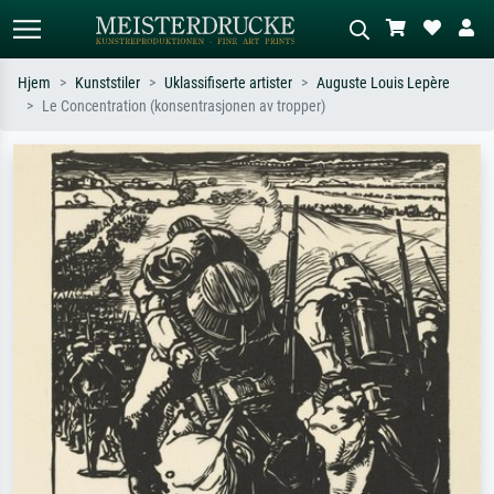
Hjem
Kunststiler
Uklassifiserte artister
Auguste Louis Lepère
Le Concentration (konsentrasjonen av tropper)
Standardsøk
KI-bildesøk
Søk etter kunstner, tittel eller stil – for
Beskriv scenen – for eksempel grønn
eksempel Monet, Stjernenatt,
eng, abstrakt med mye rødt, mørkt
impresjonisme, Hokusai-bølgen, akt.
oljemaleri, stående akt ved et tre.