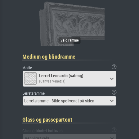
Medium og blindramme
Medie
Lerret Leonardo (sateng)
(Canvas Venezia)
Lerretsramme
Lerretsramme - Bilde speilvendt på siden
Glass og passepartout
Glass (inkludert baktavle)
Vennligst velg