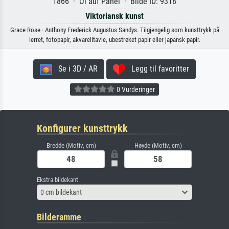
1866 · Öl auf Panel · Bilde ID: 9318
Viktoriansk kunst
Grace Rose · Anthony Frederick Augustus Sandys. Tilgjengelig som kunsttrykk på
lerret, fotopapir, akvarelltavle, ubestrøket papir eller japansk papir.
Se i 3D / AR
Legg til favoritter
0 Vurderinger
Konfigurer kunsttrykk
Bredde (Motiv, cm)
Høyde (Motiv, cm)
Ekstra bildekant
0 cm bildekant
Bilderamme