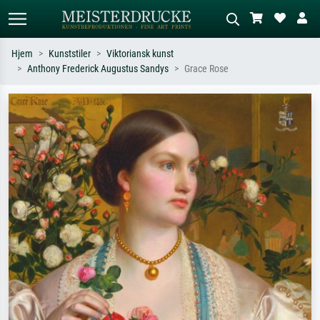
Hjem
Kunststiler
Viktoriansk kunst
Anthony Frederick Augustus Sandys
Grace Rose
Standardsøk
KI-bildesøk
Søk etter kunstner, tittel eller stil – for
Beskriv scenen – for eksempel grønn
eksempel Monet, Stjernenatt,
eng, abstrakt med mye rødt, mørkt
impresjonisme, Hokusai-bølgen, akt.
oljemaleri, stående akt ved et tre.