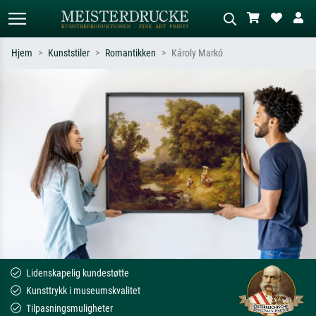
Hjem
Kunststiler
Romantikken
Károly Markó
Standardsøk
KI-bildesøk
Søk etter kunstner, tittel eller stil – for
Beskriv scenen – for eksempel grønn
eksempel Monet, Stjernenatt,
eng, abstrakt med mye rødt, mørkt
impresjonisme, Hokusai-bølgen, akt.
oljemaleri, stående akt ved et tre.
Lidenskapelig kundestøtte
Kunsttrykk i museumskvalitet
Tilpasningsmuligheter