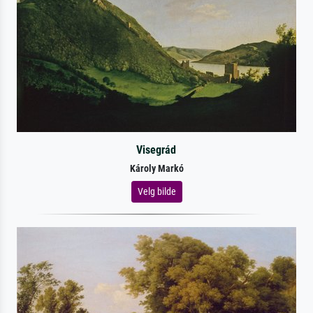
Visegrád
Károly Markó
Velg bilde