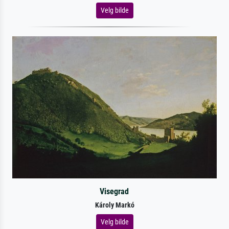
Velg bilde
Visegrad
Károly Markó
Velg bilde