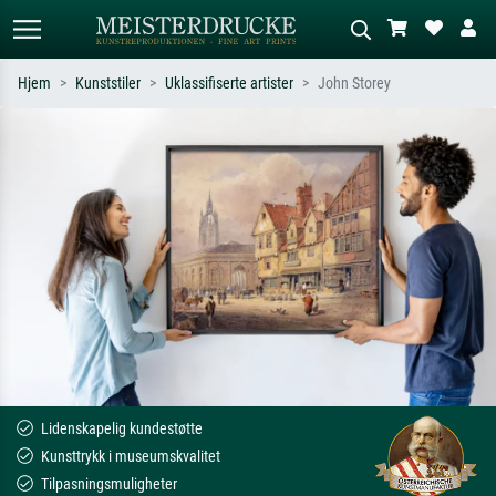
Hjem
Kunststiler
Uklassifiserte artister
John Storey
Standardsøk
KI-bildesøk
Søk etter kunstner, tittel eller stil – for
Beskriv scenen – for eksempel grønn
eksempel Monet, Stjernenatt,
eng, abstrakt med mye rødt, mørkt
impresjonisme, Hokusai-bølgen, akt.
oljemaleri, stående akt ved et tre.
Lidenskapelig kundestøtte
Kunsttrykk i museumskvalitet
Tilpasningsmuligheter