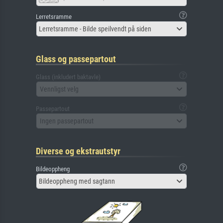
Lerretsramme
Lerretsramme - Bilde speilvendt på siden
Glass og passepartout
Glass (inkludert baktavle)
Vennligst velg
Passepartout
Ingen passepartout
Diverse og ekstrautstyr
Bildeoppheng
Bildeoppheng med sagtann