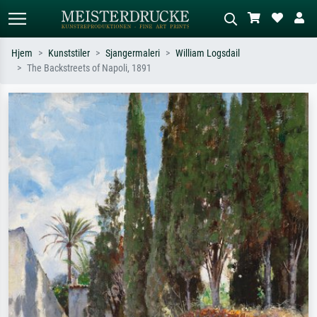
Hjem
Kunststiler
Sjangermaleri
William Logsdail
The Backstreets of Napoli, 1891
Standardsøk
KI-bildesøk
Søk etter kunstner, tittel eller stil – for
Beskriv scenen – for eksempel grønn
eksempel Monet, Stjernenatt,
eng, abstrakt med mye rødt, mørkt
impresjonisme, Hokusai-bølgen, akt.
oljemaleri, stående akt ved et tre.