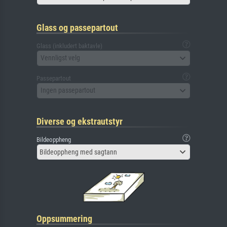
Glass og passepartout
Glass (inkludert baktavle)
Vennligst velg
Passepartout
Ingen passepartout
Diverse og ekstrautstyr
Bildeoppheng
Bildeoppheng med sagtann
Oppsummering