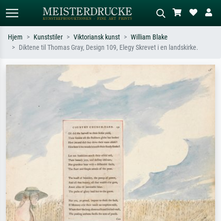
Hjem
Kunststiler
Viktoriansk kunst
William Blake
Diktene til Thomas Gray, Design 109, Elegy Skrevet i en landskirke.
Standardsøk
KI-bildesøk
Søk etter kunstner, tittel eller stil – for
Beskriv scenen – for eksempel grønn
eksempel Monet, Stjernenatt,
eng, abstrakt med mye rødt, mørkt
impresjonisme, Hokusai-bølgen, akt.
oljemaleri, stående akt ved et tre.