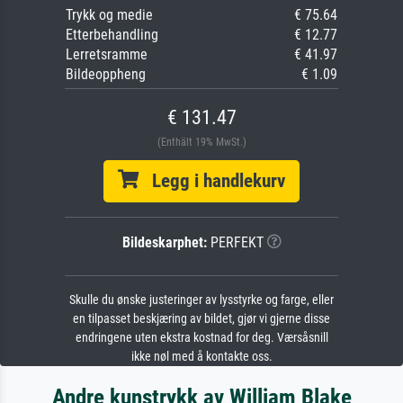
Trykk og medie
€ 75.64
Etterbehandling
€ 12.77
Lerretsramme
€ 41.97
Bildeoppheng
€ 1.09
€ 131.47
(Enthält 19% MwSt.)
Legg i handlekurv
Bildeskarphet:
PERFEKT
Skulle du ønske justeringer av lysstyrke og farge, eller
en tilpasset beskjæring av bildet, gjør vi gjerne disse
endringene uten ekstra kostnad for deg. Værsåsnill
ikke nøl med å kontakte oss.
Andre kunstrykk av William Blake