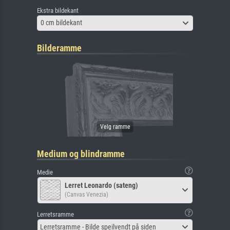
Ekstra bildekant
0 cm bildekant
Bilderamme
Medium og blindramme
Medie
Lerret Leonardo (sateng)
(Canvas Venezia)
Lerretsramme
Lerretsramme - Bilde speilvendt på siden