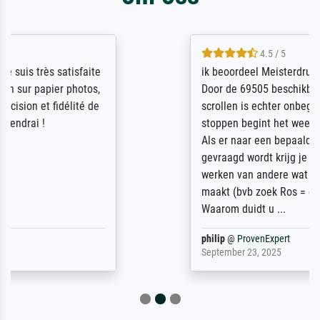
4.5 / 5
ik beoordeel Meisterdrucke zeer positief.
Door de 69505 beschikbare kunstenaars
scrollen is echter onbegonnen werk (na
stoppen begint het weer van voor af aan).
Als er naar een bepaalde kunstenaar
gevraagd wordt krijg je ook een aantal
werken van andere wat het onoverzichtelijk
maakt (bvb zoek Ros = ook Rops, Rose etc).
Waarom duidt u ...
philip
@
ProvenExpert
September 23, 2025