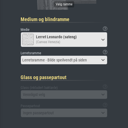
Medium og blindramme
Medie
Lerret Leonardo (sateng)
(Canvas Venezia)
Lerretsramme
Lerretsramme - Bilde speilvendt på siden
Glass og passepartout
Glass (inkludert baktavle)
Vennligst velg
Passepartout
Ingen passepartout