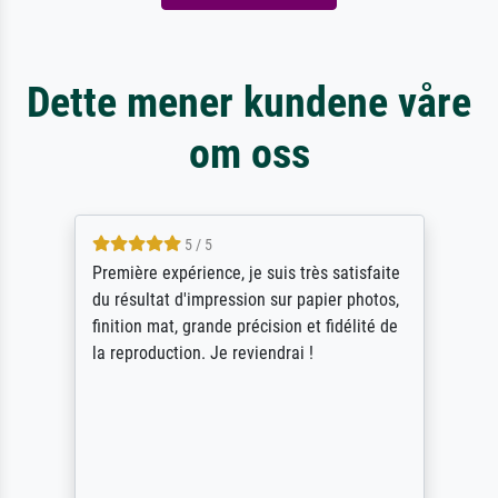
Dette mener kundene våre
om oss
4.5 / 5
ik beoordeel Meisterdrucke zeer positief.
Door de 69505 beschikbare kunstenaars
scrollen is echter onbegonnen werk (na
stoppen begint het weer van voor af aan).
Als er naar een bepaalde kunstenaar
gevraagd wordt krijg je ook een aantal
werken van andere wat het onoverzichtelijk
maakt (bvb zoek Ros = ook Rops, Rose etc).
Waarom duidt u ...