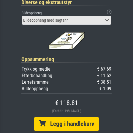
Diverse og ekstrautstyr
Bildeoppheng
Bildeoppheng med sagtann
Oppsummering
Trykk og medie
€ 67.69
Etterbehandling
€ 11.52
Lerretsramme
€ 38.51
Bildeoppheng
€ 1.09
€ 118.81
(Enthält 19% MwSt.)
Legg i handlekurv