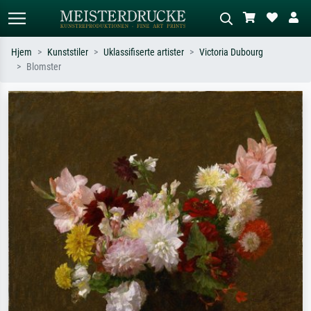
Hjem
Kunststiler
Uklassifiserte artister
Victoria Dubourg
Blomster
Standardsøk
KI-bildesøk
Søk etter kunstner, tittel eller stil – for
Beskriv scenen – for eksempel grønn
eksempel Monet, Stjernenatt,
eng, abstrakt med mye rødt, mørkt
impresjonisme, Hokusai-bølgen, akt.
oljemaleri, stående akt ved et tre.