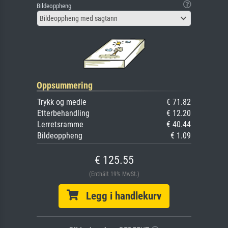
Bildeoppheng
Bildeoppheng med sagtann
Oppsummering
Trykk og medie
€ 71.82
Etterbehandling
€ 12.20
Lerretsramme
€ 40.44
Bildeoppheng
€ 1.09
€ 125.55
(Enthält 19% MwSt.)
Legg i handlekurv