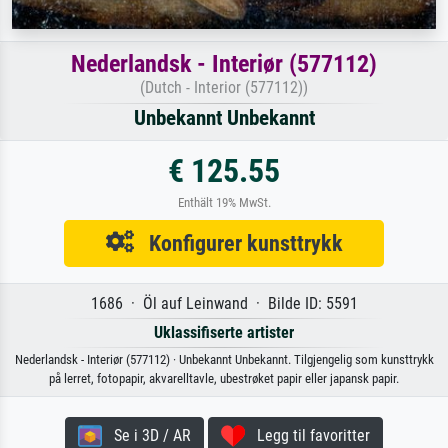
Nederlandsk - Interiør (577112)
(Dutch - Interior (577112))
Unbekannt Unbekannt
€ 125.55
Enthält 19% MwSt.
Konfigurer kunsttrykk
1686 · Öl auf Leinwand · Bilde ID: 5591
Uklassifiserte artister
Nederlandsk - Interiør (577112) · Unbekannt Unbekannt. Tilgjengelig som kunsttrykk
på lerret, fotopapir, akvarelltavle, ubestrøket papir eller japansk papir.
Se i 3D / AR
Legg til favoritter