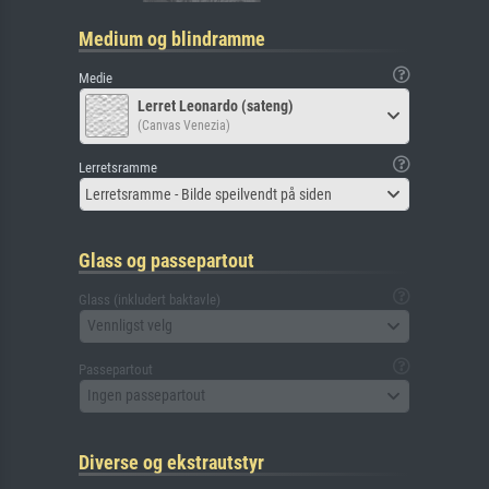
Medium og blindramme
Medie
Lerret Leonardo (sateng)
(Canvas Venezia)
Lerretsramme
Lerretsramme - Bilde speilvendt på siden
Glass og passepartout
Glass (inkludert baktavle)
Vennligst velg
Passepartout
Ingen passepartout
Diverse og ekstrautstyr