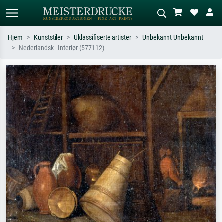
Hjem
Kunststiler
Uklassifiserte artister
Unbekannt Unbekannt
Nederlandsk - Interiør (577112)
Standardsøk
KI-bildesøk
Søk etter kunstner, tittel eller stil – for
Beskriv scenen – for eksempel grønn
eksempel Monet, Stjernenatt,
eng, abstrakt med mye rødt, mørkt
impresjonisme, Hokusai-bølgen, akt.
oljemaleri, stående akt ved et tre.