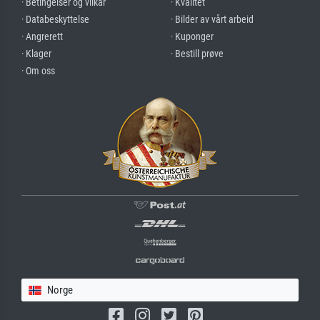
· Betingelser og vilkår
· Kvalitet
· Databeskyttelse
· Bilder av vårt arbeid
· Angrerett
· Kuponger
· Klager
· Bestill prøve
· Om oss
Norge