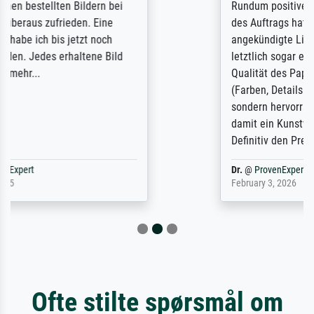
Rundum positive Erfahrung. Die Ausführung
des Auftrags hat eine Weile gedauert, die
angekündigte Lieferzeit wurde aber
letztlich sogar etwas unterschritten. Die
Qualität des Papiers und des Drucks
(Farben, Details usw.) ist nicht nur gut,
sondern hervorragend. Selbst ein Druck ist
damit ein Kunstwerk im eigenen Sinne.
Definitiv den Pre...
Dr.
@
ProvenExpert
February 3, 2026
Ofte stilte spørsmål om