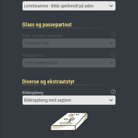
Lerretsramme - Bilde speilvendt på siden
Glass og passepartout
Glass (inkludert baktavle)
Vennligst velg
Passepartout
Ingen passepartout
Diverse og ekstrautstyr
Bildeoppheng
Bildeoppheng med sagtann