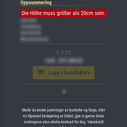
Oppsummering
Die Höhe muss größer als 20cm sein.
Gemälde
Veredelung
Keilrahmen
Museumslizenz
€ 0,00
(inkl. 20% MwSt)
Legg i handlekurv
Skulle du ønske justeringer av lysstyrke og farge, eller
en tilpasset beskjæring av bildet, gjør vi gjerne disse
endringene uten ekstra kostnad for deg. Værsåsnill