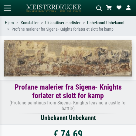
Hjem
Kunststiler
Uklassifiserte artister
Unbekannt Unbekannt
Profane malerier fra Sigena- Knights forlater et slott for kamp
Standardsøk
KI-bildesøk
Søk etter kunstner, tittel eller stil – for
Beskriv scenen – for eksempel grønn
eksempel Monet, Stjernenatt,
eng, abstrakt med mye rødt, mørkt
impresjonisme, Hokusai-bølgen, akt.
oljemaleri, stående akt ved et tre.
Profane malerier fra Sigena- Knights
forlater et slott for kamp
(Profane paintings from Sigena- Knights leaving a castle for
battle)
Unbekannt Unbekannt
€ 74.69