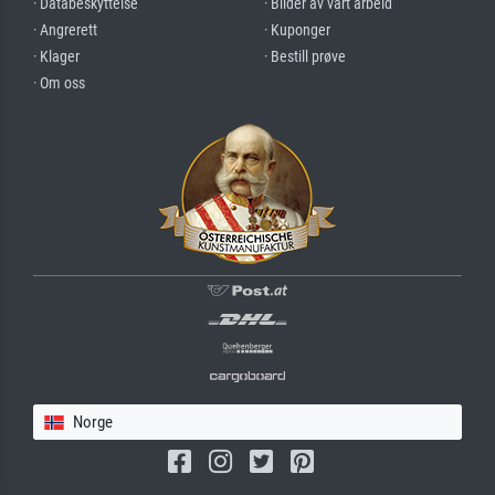
· Databeskyttelse
· Bilder av vårt arbeid
· Angrerett
· Kuponger
· Klager
· Bestill prøve
· Om oss
Norge