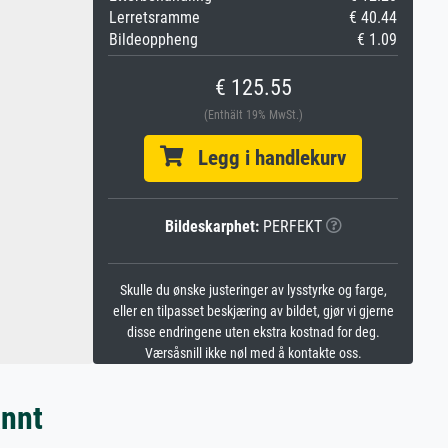
Lerretsramme
€ 40.44
Bildeoppheng
€ 1.09
€ 125.55
(Enthält 19% MwSt.)
Legg i handlekurv
Bildeskarphet:
PERFEKT
Skulle du ønske justeringer av lysstyrke og farge,
eller en tilpasset beskjæring av bildet, gjør vi gjerne
disse endringene uten ekstra kostnad for deg.
Værsåsnill ikke nøl med å kontakte oss.
annt