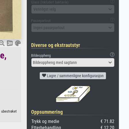
Glass (inkludert baktavle)
Vennligst velg
Passepartout
Ingen passepartout
Diverse og ekstrautstyr
e,
Bildeoppheng
Bildeoppheng med sagtann
Lagre / sammenligne konfigurasjon
Oppsummering
, ubestrøket
Trykk og medie
€ 71.82
Etterbehandling
€ 12.20