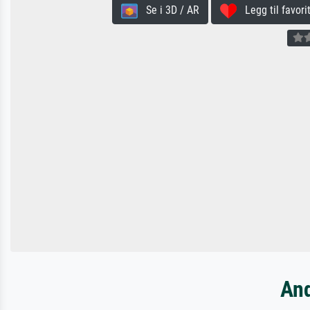
Se i 3D / AR
Legg til favorit
And