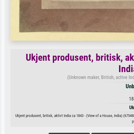
Ukjent produsent, britisk, ak
Ind
(Unknown maker, British, active In
Unb
18
Uk
Ukjent produsent, britisk, aktivt India ca 1843 - (View of a House, India) (6754
p