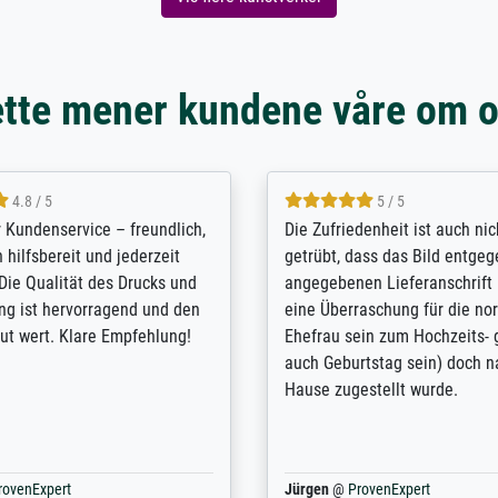
tte mener kundene våre om 
5 / 5
4.8 / 5
innerungsbuch mit der
Hervorragende Qualität. Man 
eines Großvaters aus dem 1.
vieles anpassen lassen, wie z
enötigte ich ein
Randentfernung, Farbe, Hellig
lles Bild. Das habe ich bei
Kontrast und Weiteres. Sehr 
nden. Bei der Auswahl der
Kontaktperson per Mail. Das B
-Qualität wurde ich sehr gut
Kunstdruck) wurde sehr gut ve
 beraten. Der Versand mit
sehr starke Papprolle mit Pla
ppe war perfekt. Ich bin sehr
und innen mit Papierknüllern 
und empfehle Sie gerne
Zwischenräumen gefüllt. Einzig
en ...
ovenExpert
Anonym
@
ProvenExpert