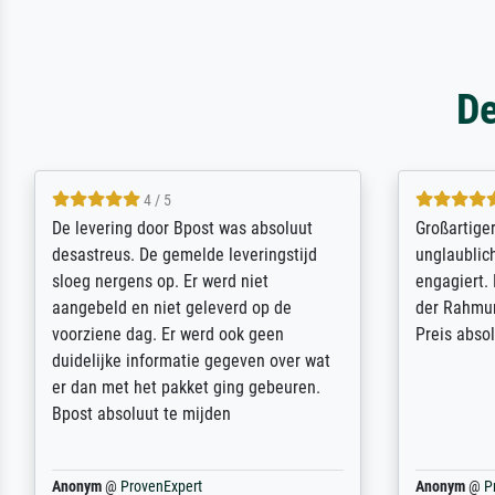
De
5 / 5
Sehr gute Qualität des Leinwanddrucks
Für ein Er
und des Rahmens! Unser Bild wurde
Feldpost m
sehr sorgfältig und sicher verpackt, so
Weltkrieg b
dass es unbeschadet bei uns ankam. Es
ausdrucksvo
wird nicht unser letzter Meisterdruck
Ihnen gefu
sein. Vielen Dank!
Fotopapier
am Telefon
stabiler Pa
zufrieden 
weiter. Viel
Reinhold,
@
ProvenExpert
Margot
@
Pr