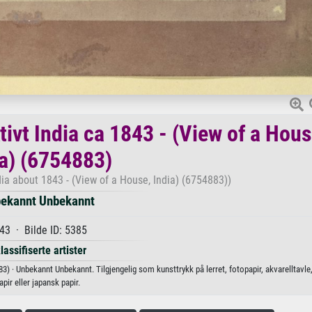
tivt India ca 1843 - (View of a Hous
ia) (6754883)
dia about 1843 - (View of a House, India) (6754883))
ekannt Unbekannt
43 · Bilde ID: 5385
lassifiserte artister
883) · Unbekannt Unbekannt. Tilgjengelig som kunsttrykk på lerret, fotopapir, akvarelltavle
apir eller japansk papir.