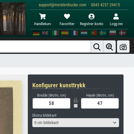
support@meisterdrucke.com · 0043 4257 29415
Handlekurv
Favoritter
Registrer konto
Logg inn
Konfigurer kunsttrykk
Bredde (Motiv, cm)
Høyde (Motiv, cm)
Ekstra bildekant
0 cm bildekant