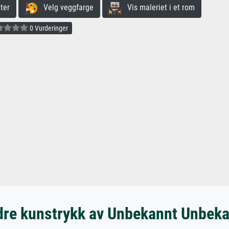
ter
Velg veggfarge
Vis maleriet i et rom
0 Vurderinger
re kunstrykk av Unbekannt Unbek