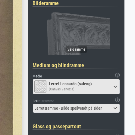
Bilderamme
Medium og blindramme
Medie
Lerret Leonardo (sateng)
(Canvas Venezia)
Lerretsramme
Lerretsramme - Bilde speilvendt på siden
Glass og passepartout