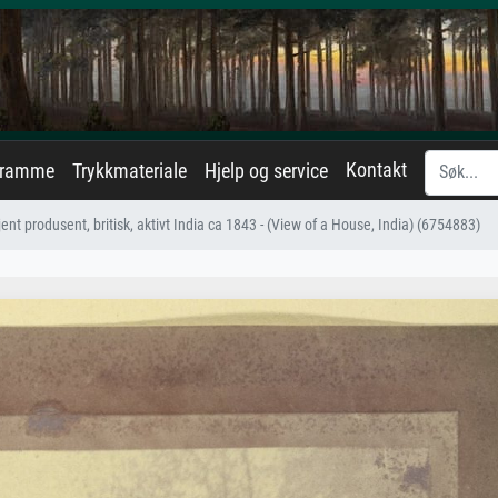
Kontakt
eramme
Trykkmateriale
Hjelp og service
ent produsent, britisk, aktivt India ca 1843 - (View of a House, India) (6754883)