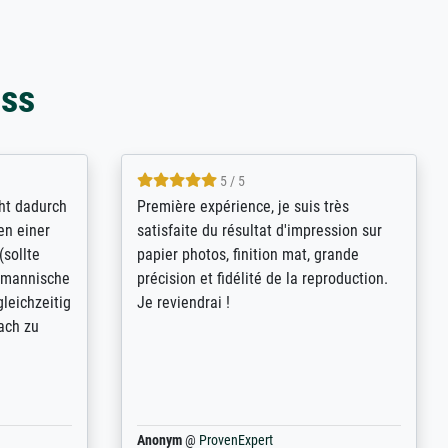
oss
4.8 / 5
kann sich
Qualité absolument irréprochable.
.B.:
Extraordinaire diversité des thèmes
keit,
abordés et personnalisation des
freundliche
demandes (recadrage, réajustement des
ild (ein
couleurs). Relation clientèle parfaite.
rpackt -
Transport, réception sans aucun
stikdeckeln
problème. Merci à toute l'équipe ! Hervé
in den
 der P...
Anonym
@
ProvenExpert