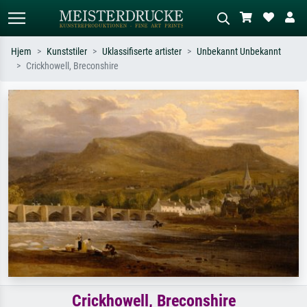
Hjem
Kunststiler
Uklassifiserte artister
Unbekannt Unbekannt
Crickhowell, Breconshire
Standardsøk
KI-bildesøk
Søk etter kunstner, tittel eller stil – for
Beskriv scenen – for eksempel grønn
eksempel Monet, Stjernenatt,
eng, abstrakt med mye rødt, mørkt
impresjonisme, Hokusai-bølgen, akt.
oljemaleri, stående akt ved et tre.
Crickhowell, Breconshire