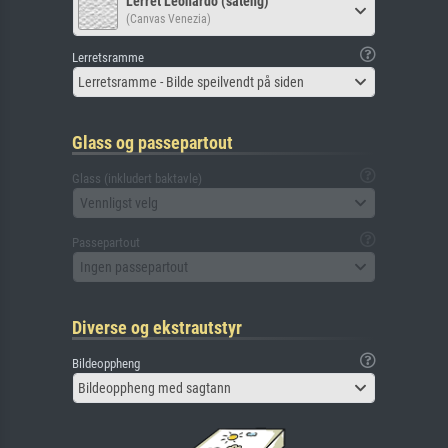
Lerret Leonardo (sateng)
(Canvas Venezia)
Lerretsramme
Lerretsramme - Bilde speilvendt på siden
Glass og passepartout
Glass (inkludert baktavle)
Vennligst velg
Passepartout
Ingen passepartout
Diverse og ekstrautstyr
Bildeoppheng
Bildeoppheng med sagtann