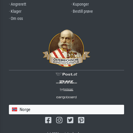
· Angrerett
· Kuponger
· Klager
· Bestill prøve
· Om oss
Norge