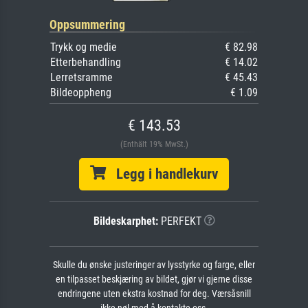
Oppsummering
Trykk og medie
€ 82.98
Etterbehandling
€ 14.02
Lerretsramme
€ 45.43
Bildeoppheng
€ 1.09
€ 143.53
(Enthält 19% MwSt.)
Legg i handlekurv
Bildeskarphet:
PERFEKT
Skulle du ønske justeringer av lysstyrke og farge, eller
en tilpasset beskjæring av bildet, gjør vi gjerne disse
endringene uten ekstra kostnad for deg. Værsåsnill