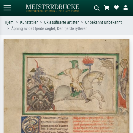
Hjem
Kunststiler
Uklassifiserte artister
Unbekannt Unbekannt
Åpning av det fjerde seglet; Den fjerde rytteren
Standardsøk
KI-bildesøk
Søk etter kunstner, tittel eller stil – for
Beskriv scenen – for eksempel grønn
eksempel Monet, Stjernenatt,
eng, abstrakt med mye rødt, mørkt
impresjonisme, Hokusai-bølgen, akt.
oljemaleri, stående akt ved et tre.