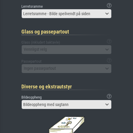
Lerretsramme
Lerretsramme - Bilde speilvendt på siden
Glass og passepartout
Glass (inkludert baktavle)
Vennligst velg
Passepartout
Ingen passepartout
Diverse og ekstrautstyr
Bildeoppheng
Bildeoppheng med sagtann