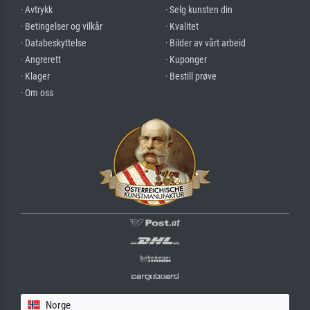
· Avtrykk
· Selg kunsten din
· Betingelser og vilkår
· Kvalitet
· Databeskyttelse
· Bilder av vårt arbeid
· Angrerett
· Kuponger
· Klager
· Bestill prøve
· Om oss
Norge