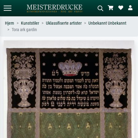
Hjem
Kunststiler
Uklassifiserte artister
Unbekannt Unbekannt
Tora ark gardin
Standardsøk
KI-bildesøk
Søk etter kunstner, tittel eller stil – for
Beskriv scenen – for eksempel grønn
eksempel Monet, Stjernenatt,
eng, abstrakt med mye rødt, mørkt
impresjonisme, Hokusai-bølgen, akt.
oljemaleri, stående akt ved et tre.