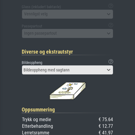
Glass (inkludert baktavle)
Vennligst velg
Passepartout
Ingen passepartout
Diverse og ekstrautstyr
Bildeoppheng
Bildeoppheng med sagtann
Oppsummering
Trykk og medie
€ 75.64
Etterbehandling
€ 12.77
Lerretsramme
€ 41.97