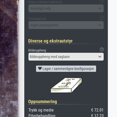
Glass (inkludert baktavle)
Vennligst velg
Passepartout
Ingen passepartout
Diverse og ekstrautstyr
Bildeoppheng
Bildeoppheng med sagtann
Lagre / sammenligne konfigurasjon
Oppsummering
Trykk og medie
€ 72.01
Etterbehandling
€ 12.23