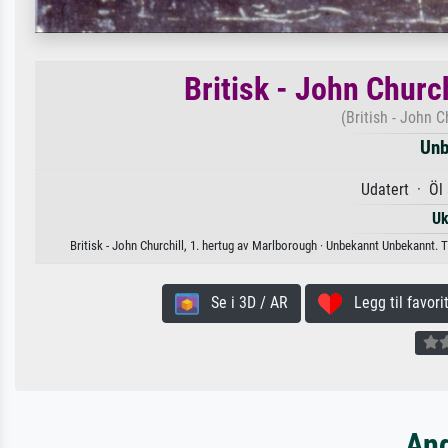
Britisk - John Churc
(British - John 
Unb
Udatert · Öl
Uk
Britisk - John Churchill, 1. hertug av Marlborough · Unbekannt Unbekannt. Til
Se i 3D / AR
Legg til favorit
And