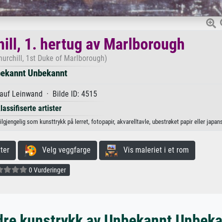
hill, 1. hertug av Marlborough
Churchill, 1st Duke of Marlborough)
ekannt Unbekannt
 auf Leinwand · Bilde ID: 4515
lassifiserte artister
gjengelig som kunsttrykk på lerret, fotopapir, akvarelltavle, ubestrøket papir eller japans
ter
Velg veggfarge
Vis maleriet i et rom
0 Vurderinger
re kunstrykk av Unbekannt Unbek