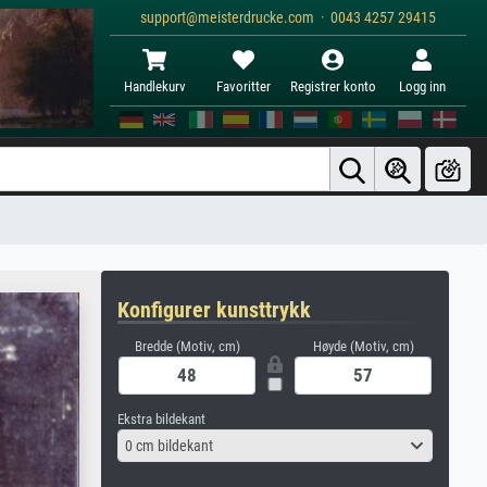
support@meisterdrucke.com · 0043 4257 29415
Handlekurv
Favoritter
Registrer konto
Logg inn
Konfigurer kunsttrykk
Bredde (Motiv, cm)
Høyde (Motiv, cm)
Ekstra bildekant
0 cm bildekant