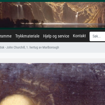
Kontakt
eramme
Trykkmateriale
Hjelp og service
itisk - John Churchill, 1. hertug av Marlborough