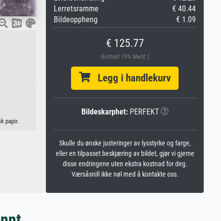
Lerretsramme
€ 40.44
Bildeoppheng
€ 1.09
€ 125.77
(Enthält 19% MwSt.)
Legg i handlekurv
Bildeskarphet:
PERFEKT
k papir.
Skulle du ønske justeringer av lysstyrke og farge,
eller en tilpasset beskjæring av bildet, gjør vi gjerne
disse endringene uten ekstra kostnad for deg.
Værsåsnill ikke nøl med å kontakte oss.
annt