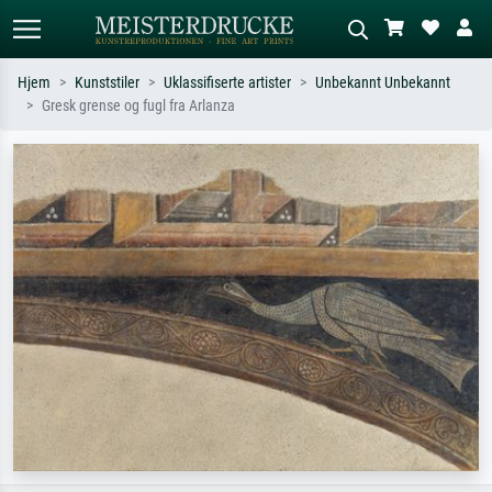
Hjem
Kunststiler
Uklassifiserte artister
Unbekannt Unbekannt
Gresk grense og fugl fra Arlanza
Standardsøk
KI-bildesøk
Søk etter kunstner, tittel eller stil – for
Beskriv scenen – for eksempel grønn
eksempel Monet, Stjernenatt,
eng, abstrakt med mye rødt, mørkt
impresjonisme, Hokusai-bølgen, akt.
oljemaleri, stående akt ved et tre.