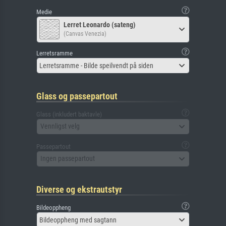
Medie
Lerret Leonardo (sateng)
(Canvas Venezia)
Lerretsramme
Lerretsramme - Bilde speilvendt på siden
Glass og passepartout
Glass (inkludert baktavle)
Vennligst velg
Passepartout
Ingen passepartout
Diverse og ekstrautstyr
Bildeoppheng
Bildeoppheng med sagtann