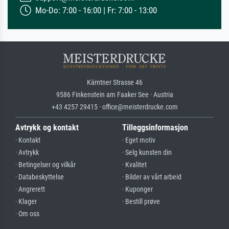
Mo-Do: 7:00 - 16:00 | Fr: 7:00 - 13:00
Kärntner Strasse 46
9586 Finkenstein am Faaker See · Austria
+43 4257 29415 · office@meisterdrucke.com
Avtrykk og kontakt
Tilleggsinformasjon
· Kontakt
· Eget motiv
· Avtrykk
· Selg kunsten din
· Betingelser og vilkår
· Kvalitet
· Databeskyttelse
· Bilder av vårt arbeid
· Angrerett
· Kuponger
· Klager
· Bestill prøve
· Om oss