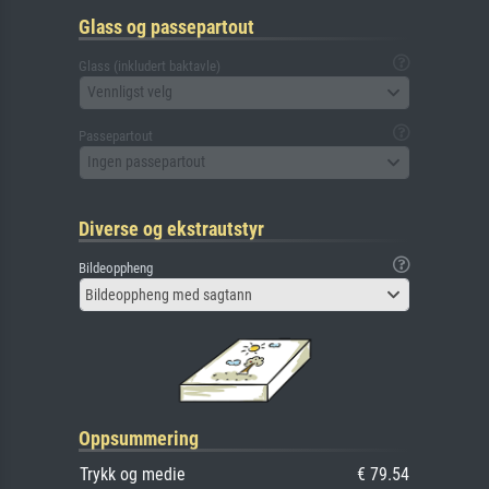
Glass og passepartout
Glass (inkludert baktavle)
Vennligst velg
Passepartout
Ingen passepartout
Diverse og ekstrautstyr
Bildeoppheng
Bildeoppheng med sagtann
Oppsummering
Trykk og medie
€ 79.54