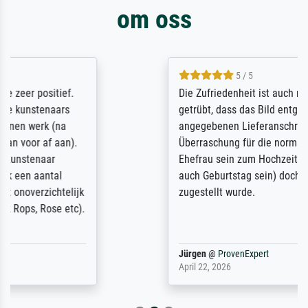
om oss
5 / 5
Die Zufriedenheit ist auch nicht dadurch
getrübt, dass das Bild entgegen einer
angegebenen Lieferanschrift (sollte eine
Überraschung für die normannische
Ehefrau sein zum Hochzeits- gleichzeitig
auch Geburtstag sein) doch nach zu Hause
zugestellt wurde.
Jürgen
@
ProvenExpert
April 22, 2026