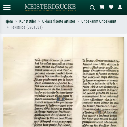
Hjem
Kunststiler
Uklassifiserte artister
Unbekannt Unbekannt
Tekstside (6901531)
Standardsøk
KI-bildesøk
Søk etter kunstner, tittel eller stil – for
Beskriv scenen – for eksempel grønn
eksempel Monet, Stjernenatt,
eng, abstrakt med mye rødt, mørkt
impresjonisme, Hokusai-bølgen, akt.
oljemaleri, stående akt ved et tre.