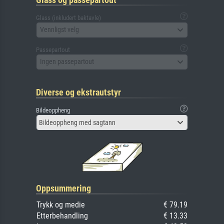
Glass (inkludert baktavle)
Vennligst velg
Passepartout
Ingen passepartout
Diverse og ekstrautstyr
Bildeoppheng
Bildeoppheng med sagtann
Oppsummering
Trykk og medie
€ 79.19
Etterbehandling
€ 13.33