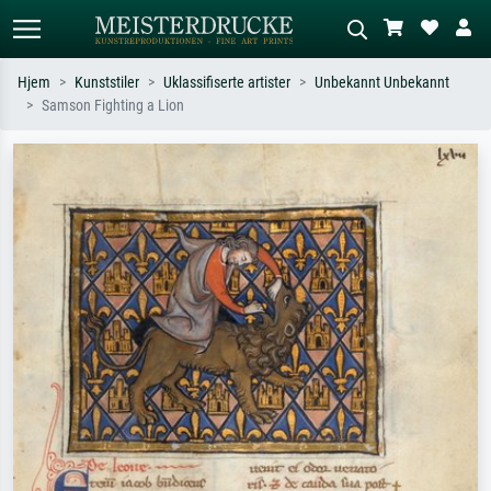
Hjem
Kunststiler
Uklassifiserte artister
Unbekannt Unbekannt
Samson Fighting a Lion
Standardsøk
KI-bildesøk
Søk etter kunstner, tittel eller stil – for
Beskriv scenen – for eksempel grønn
eksempel Monet, Stjernenatt,
eng, abstrakt med mye rødt, mørkt
impresjonisme, Hokusai-bølgen, akt.
oljemaleri, stående akt ved et tre.