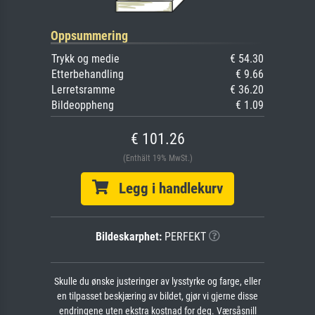
Oppsummering
Trykk og medie
€ 54.30
Etterbehandling
€ 9.66
Lerretsramme
€ 36.20
Bildeoppheng
€ 1.09
€ 101.26
(Enthält 19% MwSt.)
Legg i handlekurv
Bildeskarphet:
PERFEKT
Skulle du ønske justeringer av lysstyrke og farge, eller
en tilpasset beskjæring av bildet, gjør vi gjerne disse
endringene uten ekstra kostnad for deg. Værsåsnill