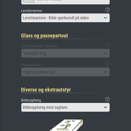
Lerretsramme
Lerretsramme - Bilde speilvendt på siden
Glass og passepartout
Glass (inkludert baktavle)
Vennligst velg
Passepartout
Ingen passepartout
Diverse og ekstrautstyr
Bildeoppheng
Bildeoppheng med sagtann