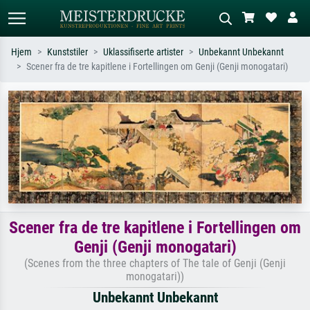
Hjem
Kunststiler
Uklassifiserte artister
Unbekannt Unbekannt
Scener fra de tre kapitlene i Fortellingen om Genji (Genji monogatari)
Standardsøk
KI-bildesøk
Søk etter kunstner, tittel eller stil – for
Beskriv scenen – for eksempel grønn
eksempel Monet, Stjernenatt,
eng, abstrakt med mye rødt, mørkt
impresjonisme, Hokusai-bølgen, akt.
oljemaleri, stående akt ved et tre.
Scener fra de tre kapitlene i Fortellingen om
Genji (Genji monogatari)
(Scenes from the three chapters of The tale of Genji (Genji
monogatari))
Unbekannt Unbekannt