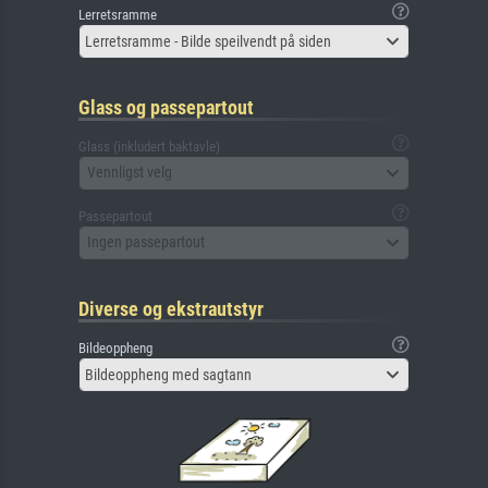
Lerretsramme
Lerretsramme - Bilde speilvendt på siden
Glass og passepartout
Glass (inkludert baktavle)
Vennligst velg
Passepartout
Ingen passepartout
Diverse og ekstrautstyr
Bildeoppheng
Bildeoppheng med sagtann