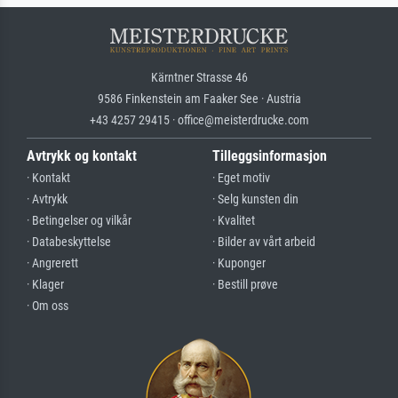
Kärntner Strasse 46
9586 Finkenstein am Faaker See · Austria
+43 4257 29415 · office@meisterdrucke.com
Avtrykk og kontakt
Tilleggsinformasjon
· Kontakt
· Eget motiv
· Avtrykk
· Selg kunsten din
· Betingelser og vilkår
· Kvalitet
· Databeskyttelse
· Bilder av vårt arbeid
· Angrerett
· Kuponger
· Klager
· Bestill prøve
· Om oss