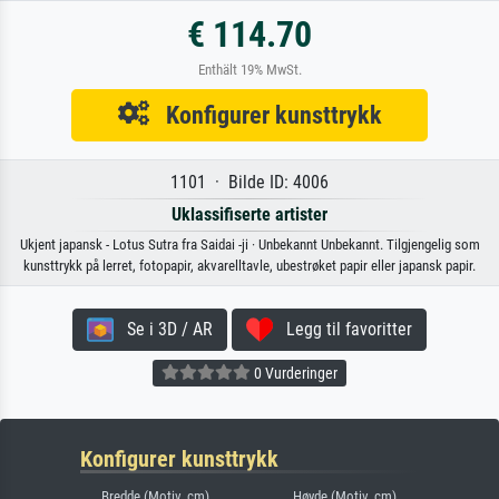
€ 114.70
Enthält 19% MwSt.
Konfigurer kunsttrykk
1101 · Bilde ID: 4006
Uklassifiserte artister
Ukjent japansk - Lotus Sutra fra Saidai -ji · Unbekannt Unbekannt. Tilgjengelig som
kunsttrykk på lerret, fotopapir, akvarelltavle, ubestrøket papir eller japansk papir.
Se i 3D / AR
Legg til favoritter
0 Vurderinger
Konfigurer kunsttrykk
Bredde (Motiv, cm)
Høyde (Motiv, cm)