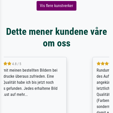
Vis flere kunstverker
Dette mener kundene våre
om oss
5 / 5
Rundum positive Erfahrung. Die Ausführung
des Auftrags hat eine Weile gedauert, die
angekündigte Lieferzeit wurde aber
letztlich sogar etwas unterschritten. Die
Qualität des Papiers und des Drucks
(Farben, Details usw.) ist nicht nur gut,
sondern hervorragend. Selbst ein Druck ist
damit ein Kunstwerk im eigenen Sinne.