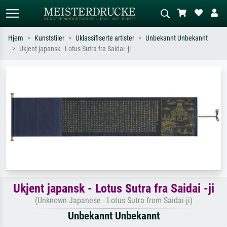
Hjem
Kunststiler
Uklassifiserte artister
Unbekannt Unbekannt
Ukjent japansk - Lotus Sutra fra Saidai -ji
Standardsøk
KI-bildesøk
Søk etter kunstner, tittel eller stil – for
Beskriv scenen – for eksempel grønn
eksempel Monet, Stjernenatt,
eng, abstrakt med mye rødt, mørkt
impresjonisme, Hokusai-bølgen, akt.
oljemaleri, stående akt ved et tre.
Ukjent japansk - Lotus Sutra fra Saidai -ji
(Unknown Japanese - Lotus Sutra from Saidai-ji)
Unbekannt Unbekannt