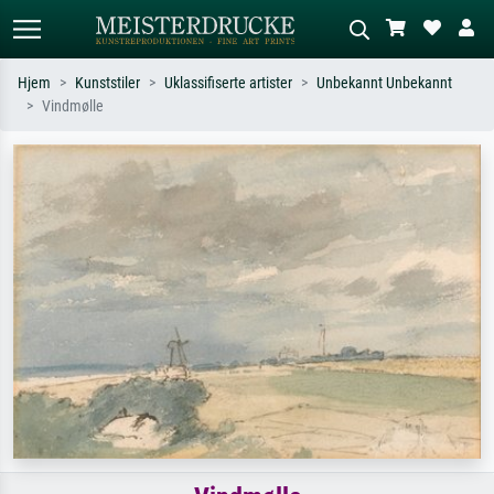
Hjem
Kunststiler
Uklassifiserte artister
Unbekannt Unbekannt
Vindmølle
Standardsøk
KI-bildesøk
Søk etter kunstner, tittel eller stil – for
Beskriv scenen – for eksempel grønn
eksempel Monet, Stjernenatt,
eng, abstrakt med mye rødt, mørkt
impresjonisme, Hokusai-bølgen, akt.
oljemaleri, stående akt ved et tre.