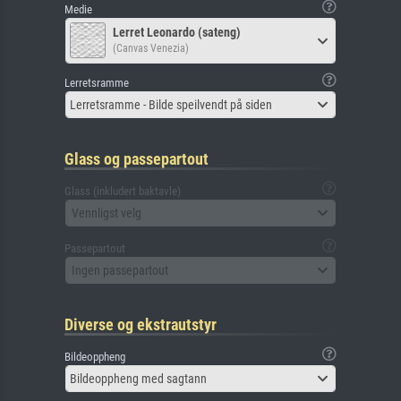
Medie
Lerret Leonardo (sateng)
(Canvas Venezia)
Lerretsramme
Lerretsramme - Bilde speilvendt på siden
Glass og passepartout
Glass (inkludert baktavle)
Vennligst velg
Passepartout
Ingen passepartout
Diverse og ekstrautstyr
Bildeoppheng
Bildeoppheng med sagtann