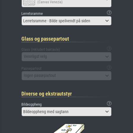
(Canvas Venezia)
Lerretsramme
Lerretsramme - Bilde speilvendt på siden
Glass og passepartout
Glass (inkludert baktavle)
Vennligst velg
Passepartout
Ingen passepartout
Diverse og ekstrautstyr
Bildeoppheng
Bildeoppheng med sagtann