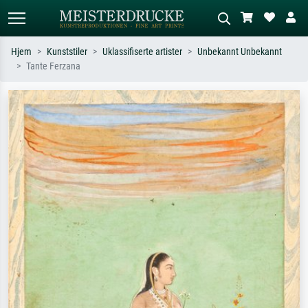
Hjem
Kunststiler
Uklassifiserte artister
Unbekannt Unbekannt
Tante Ferzana
Standardsøk
KI-bildesøk
Søk etter kunstner, tittel eller stil – for
Beskriv scenen – for eksempel grønn
eksempel Monet, Stjernenatt,
eng, abstrakt med mye rødt, mørkt
impresjonisme, Hokusai-bølgen, akt.
oljemaleri, stående akt ved et tre.