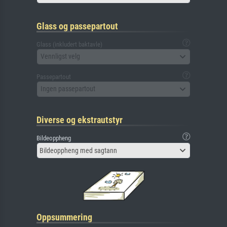
Glass og passepartout
Glass (inkludert baktavle)
Vennligst velg
Passepartout
Ingen passepartout
Diverse og ekstrautstyr
Bildeoppheng
Bildeoppheng med sagtann
Oppsummering