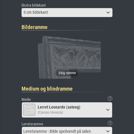
Ekstra bildekant
0 cm bildekant
Bilderamme
Medium og blindramme
Medie
Lerret Leonardo (sateng)
(Canvas Venezia)
Lerretsramme
Lerretsramme - Bilde speilvendt på siden