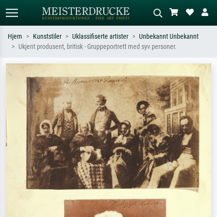
Hjem
Kunststiler
Uklassifiserte artister
Unbekannt Unbekannt
Ukjent produsent, britisk - Gruppeportrett med syv personer.
Standardsøk
KI-bildesøk
Søk etter kunstner, tittel eller stil – for
Beskriv scenen – for eksempel grønn
eksempel Monet, Stjernenatt,
eng, abstrakt med mye rødt, mørkt
impresjonisme, Hokusai-bølgen, akt.
oljemaleri, stående akt ved et tre.