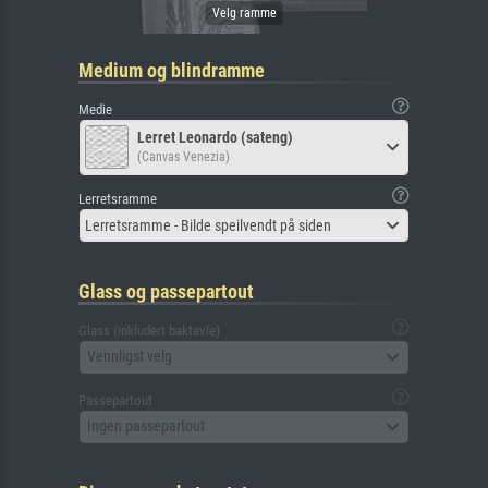
Medium og blindramme
Medie
Lerret Leonardo (sateng)
(Canvas Venezia)
Lerretsramme
Lerretsramme - Bilde speilvendt på siden
Glass og passepartout
Glass (inkludert baktavle)
Vennligst velg
Passepartout
Ingen passepartout