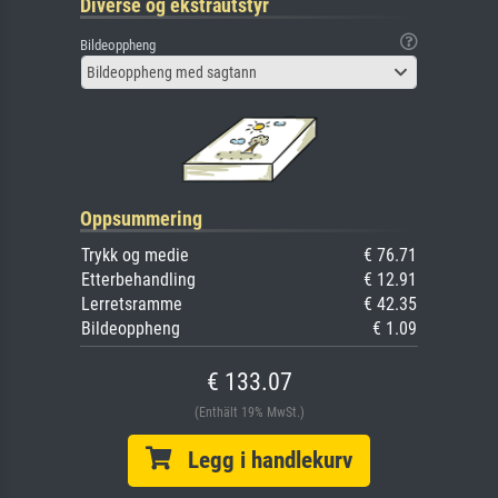
Diverse og ekstrautstyr
Bildeoppheng
Bildeoppheng med sagtann
Oppsummering
Trykk og medie
€ 76.71
Etterbehandling
€ 12.91
Lerretsramme
€ 42.35
Bildeoppheng
€ 1.09
€ 133.07
(Enthält 19% MwSt.)
Legg i handlekurv