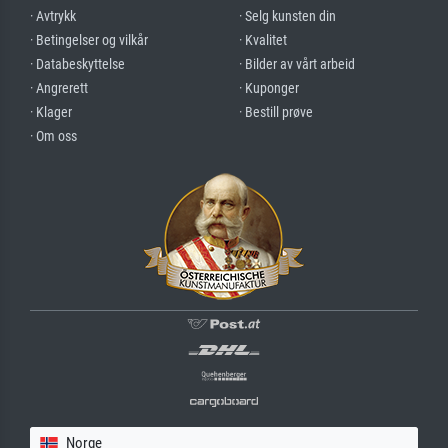
· Avtrykk
· Selg kunsten din
· Betingelser og vilkår
· Kvalitet
· Databeskyttelse
· Bilder av vårt arbeid
· Angrerett
· Kuponger
· Klager
· Bestill prøve
· Om oss
Norge