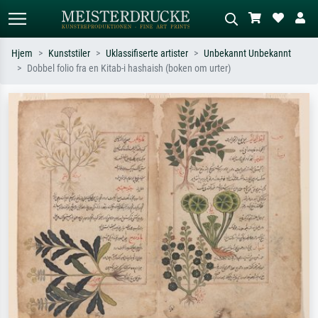
Hjem
Kunststiler
Uklassifiserte artister
Unbekannt Unbekannt
Dobbel folio fra en Kitab-i hashaish (boken om urter)
Standardsøk
KI-bildesøk
Søk etter kunstner, tittel eller stil – for
Beskriv scenen – for eksempel grønn
eksempel Monet, Stjernenatt,
eng, abstrakt med mye rødt, mørkt
impresjonisme, Hokusai-bølgen, akt.
oljemaleri, stående akt ved et tre.