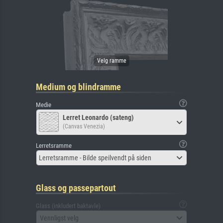
Medium og blindramme
Medie
Lerret Leonardo (sateng)
(Canvas Venezia)
Lerretsramme
Lerretsramme - Bilde speilvendt på siden
Glass og passepartout
Glass (inkludert baktavle)
Vennligst velg