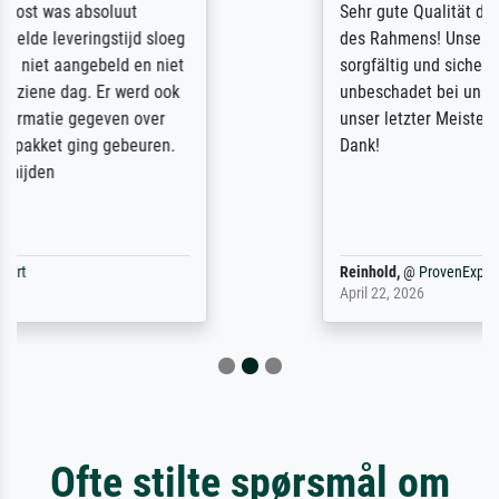
Sehr gute Qualität des Leinwanddrucks und
des Rahmens! Unser Bild wurde sehr
sorgfältig und sicher verpackt, so dass es
unbeschadet bei uns ankam. Es wird nicht
unser letzter Meisterdruck sein. Vielen
Dank!
Reinhold,
@
ProvenExpert
April 22, 2026
Ofte stilte spørsmål om