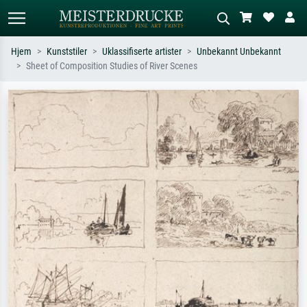
Hjem
Kunststiler
Uklassifiserte artister
Unbekannt Unbekannt
Sheet of Composition Studies of River Scenes
Standardsøk
KI-bildesøk
Søk etter kunstner, tittel eller stil – for
Beskriv scenen – for eksempel grønn
eksempel Monet, Stjernenatt,
eng, abstrakt med mye rødt, mørkt
impresjonisme, Hokusai-bølgen, akt.
oljemaleri, stående akt ved et tre.