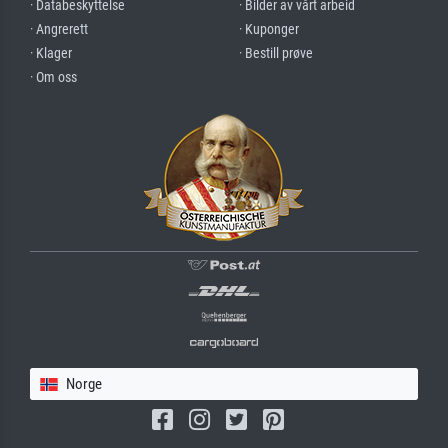
· Databeskyttelse
· Bilder av vårt arbeid
· Angrerett
· Kuponger
· Klager
· Bestill prøve
· Om oss
Norge