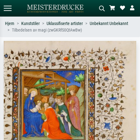
Hjem
Kunststiler
Uklassifiserte artister
Unbekannt Unbekannt
Tilbedelsen av magi (zwGKRfS0QtAwBw)
Standardsøk
KI-bildesøk
Søk etter kunstner, tittel eller stil – for
Beskriv scenen – for eksempel grønn
eksempel Monet, Stjernenatt,
eng, abstrakt med mye rødt, mørkt
impresjonisme, Hokusai-bølgen, akt.
oljemaleri, stående akt ved et tre.