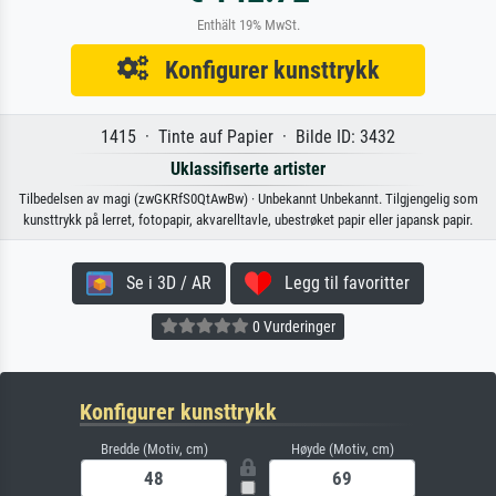
Enthält 19% MwSt.
Konfigurer kunsttrykk
1415 · Tinte auf Papier · Bilde ID: 3432
Uklassifiserte artister
Tilbedelsen av magi (zwGKRfS0QtAwBw) · Unbekannt Unbekannt. Tilgjengelig som
kunsttrykk på lerret, fotopapir, akvarelltavle, ubestrøket papir eller japansk papir.
Se i 3D / AR
Legg til favoritter
0 Vurderinger
Konfigurer kunsttrykk
Bredde (Motiv, cm)
Høyde (Motiv, cm)