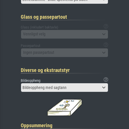
Glass og passepartout
Glass (inkludert baktavle)
Vennligst velg
Passepartout
Ingen passepartout
Diverse og ekstrautstyr
Bildeoppheng
Bildeoppheng med sagtann
Oppsummering