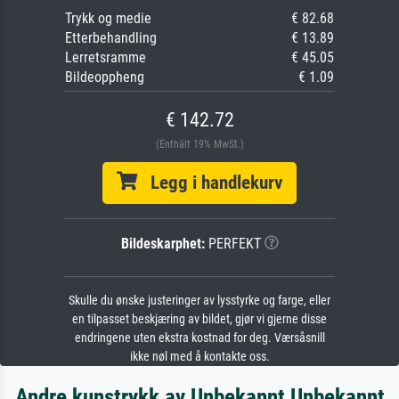
Trykk og medie
€ 82.68
Etterbehandling
€ 13.89
Lerretsramme
€ 45.05
Bildeoppheng
€ 1.09
€ 142.72
(Enthält 19% MwSt.)
Legg i handlekurv
Bildeskarphet:
PERFEKT
Skulle du ønske justeringer av lysstyrke og farge, eller
en tilpasset beskjæring av bildet, gjør vi gjerne disse
endringene uten ekstra kostnad for deg. Værsåsnill
ikke nøl med å kontakte oss.
Andre kunstrykk av Unbekannt Unbekannt