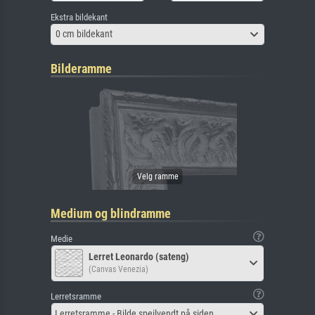
Ekstra bildekant
0 cm bildekant
Bilderamme
Medium og blindramme
Medie
Lerret Leonardo (sateng)
(Canvas Venezia)
Lerretsramme
Lerretsramme - Bilde speilvendt på siden