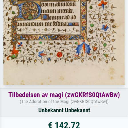
Tilbedelsen av magi (zwGKRfS0QtAwBw)
(The Adoration of the Magi (zwGKRfS0QtAwBw))
Unbekannt Unbekannt
€ 142.72