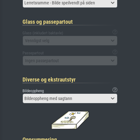
Lerretsramme - Bilde speilvendt på siden
Glass og passepartout
Glass (inkludert baktavle)
Vennligst velg
Passepartout
Ingen passepartout
Diverse og ekstrautstyr
Bildeoppheng
Bildeoppheng med sagtann
Oppsummering