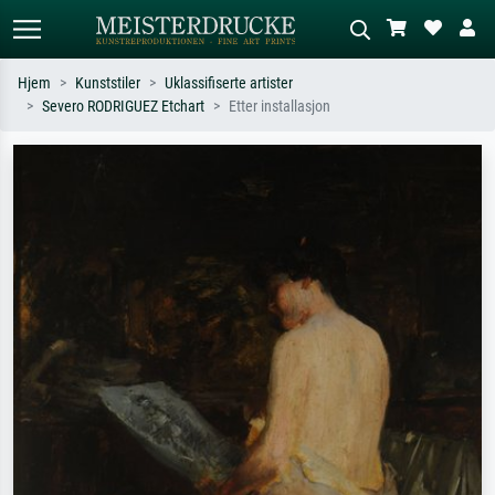
Hjem
Kunststiler
Uklassifiserte artister
Severo RODRIGUEZ Etchart
Etter installasjon
Standardsøk
KI-bildesøk
Søk etter kunstner, tittel eller stil – for
Beskriv scenen – for eksempel grønn
eksempel Monet, Stjernenatt,
eng, abstrakt med mye rødt, mørkt
impresjonisme, Hokusai-bølgen, akt.
oljemaleri, stående akt ved et tre.