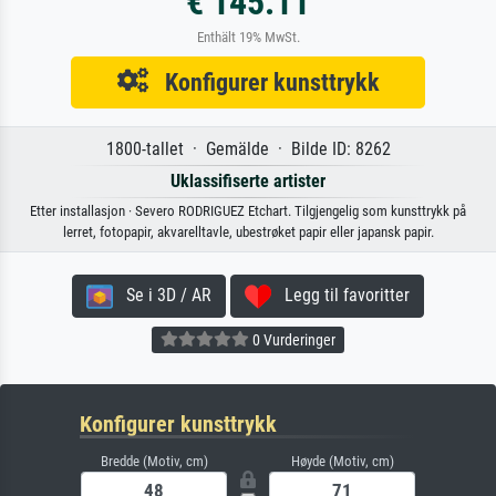
€ 145.11
Enthält 19% MwSt.
Konfigurer kunsttrykk
1800-tallet · Gemälde · Bilde ID: 8262
Uklassifiserte artister
Etter installasjon · Severo RODRIGUEZ Etchart. Tilgjengelig som kunsttrykk på
lerret, fotopapir, akvarelltavle, ubestrøket papir eller japansk papir.
Se i 3D / AR
Legg til favoritter
0 Vurderinger
Konfigurer kunsttrykk
Bredde (Motiv, cm)
Høyde (Motiv, cm)