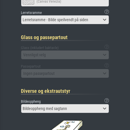
(Canvas Venezia)
Lerretsramme
Lerretsramme - Bilde speilvendt på siden
Glass og passepartout
Glass (inkludert baktavle)
Vennligst velg
Passepartout
Ingen passepartout
Diverse og ekstrautstyr
Bildeoppheng
Bildeoppheng med sagtann