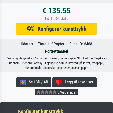
€ 135.55
Enthält 19% MwSt.
Konfigurer kunsttrykk
Udatert · Tinte auf Papier · Bilde ID: 6468
Portrettmaleri
Dronning Margaret av Anjon med prinsen, hennes sønn, Stript of Her Regalia av
Robbers · Richard Cosway. Tilgjengelig som kunsttrykk på lerret, fotopapir,
akvarelltavle, ubestrøket papir eller japansk papir.
Se i 3D / AR
Legg til favoritter
0 Vurderinger
Konfigurer kunsttrykk