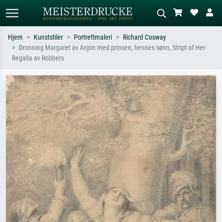
Hjem
Kunststiler
Portrettmaleri
Richard Cosway
Dronning Margaret av Anjon med prinsen, hennes sønn, Stript of Her
Standardsøk
KI-bildesøk
Regalia av Robbers
Søk etter kunstner, tittel eller stil – for
Beskriv scenen – for eksempel grønn
eksempel Monet, Stjernenatt,
eng, abstrakt med mye rødt, mørkt
impresjonisme, Hokusai-bølgen, akt.
oljemaleri, stående akt ved et tre.