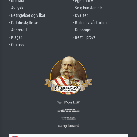
· Kontakt
· Eget motiv
· Avtrykk
· Selg kunsten din
· Betingelser og vilkår
· Kvalitet
· Databeskyttelse
· Bilder av vårt arbeid
· Angrerett
· Kuponger
· Klager
· Bestill prøve
· Om oss