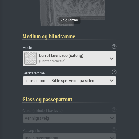
Medium og blindramme
Medie
Lerret Leonardo (sateng)
(Canvas Venezia)
Lerretsramme
Lerretsramme - Bilde speilvendt på siden
Glass og passepartout
Glass (inkludert baktavle)
Vennligst velg
Passepartout
Ingen passepartout