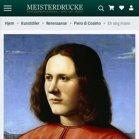
Hjem
Kunststiler
Renessanse
Piero di Cosimo
En ung mann
Standardsøk
KI-bildesøk
Søk etter kunstner, tittel eller stil – for
Beskriv scenen – for eksempel grønn
eksempel Monet, Stjernenatt,
eng, abstrakt med mye rødt, mørkt
impresjonisme, Hokusai-bølgen, akt.
oljemaleri, stående akt ved et tre.