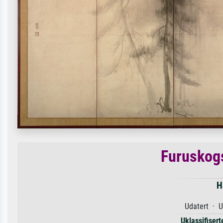
Furuskogs
H
Udatert · U
Uklassifiserte