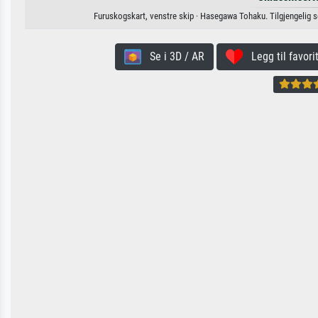
Furuskogskart, venstre skip · Hasegawa Tohaku. Tilgjengelig som
Se i 3D / AR
Legg til favorit