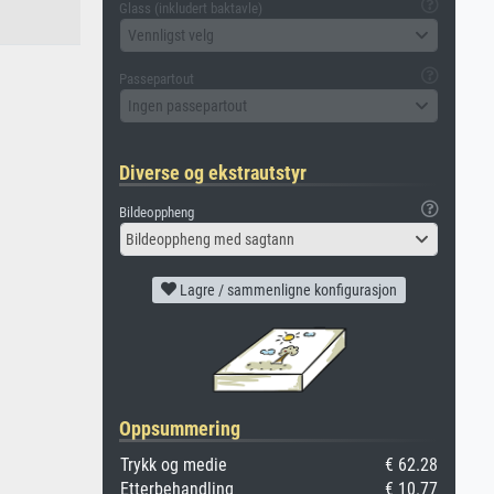
Glass (inkludert baktavle)
Vennligst velg
Passepartout
Ingen passepartout
Diverse og ekstrautstyr
Bildeoppheng
Bildeoppheng med sagtann
Lagre / sammenligne konfigurasjon
Oppsummering
Trykk og medie
€ 62.28
Etterbehandling
€ 10.77