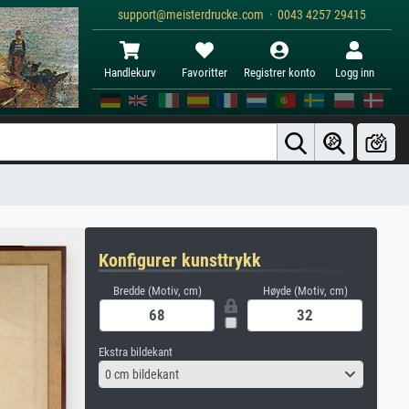
support@meisterdrucke.com · 0043 4257 29415
Handlekurv
Favoritter
Registrer konto
Logg inn
Konfigurer kunsttrykk
Bredde (Motiv, cm)
Høyde (Motiv, cm)
Ekstra bildekant
0 cm bildekant