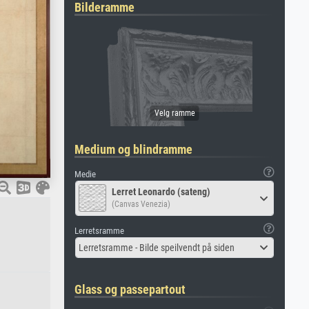
Bilderamme
Medium og blindramme
Medie
Lerret Leonardo (sateng)
(Canvas Venezia)
Lerretsramme
Lerretsramme - Bilde speilvendt på siden
Glass og passepartout