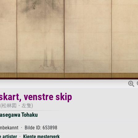
kart, venstre skip
(松林図・左隻)
asegawa Tohaku
nbekannt · Bilde ID: 653898
 artister
·
Kjente mesterverk