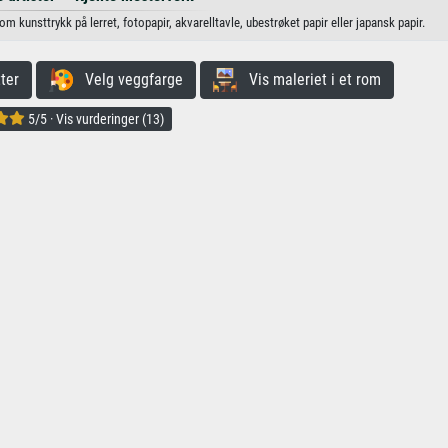
 kunsttrykk på lerret, fotopapir, akvarelltavle, ubestrøket papir eller japansk papir.
ter
Velg veggfarge
Vis maleriet i et rom
5/5 · Vis vurderinger (13)