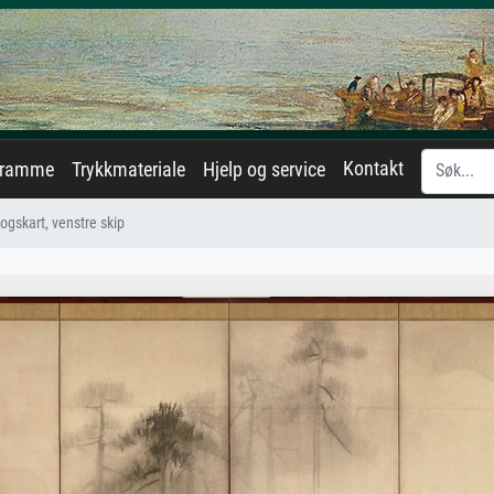
Kontakt
eramme
Trykkmateriale
Hjelp og service
ogskart, venstre skip