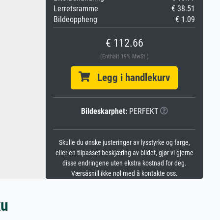
Lerretsramme
€ 38.51
Bildeoppheng
€ 1.09
€ 112.66
(Enthält 19% MwSt.)
Legg i handlekurv
Bildeskarphet:
PERFEKT
Skulle du ønske justeringer av lysstyrke og farge,
eller en tilpasset beskjæring av bildet, gjør vi gjerne
disse endringene uten ekstra kostnad for deg.
Værsåsnill ikke nøl med å kontakte oss.
ku