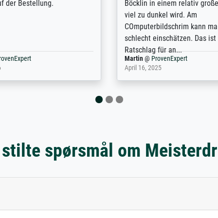
or a specific print - I am very
repertoire of prints to choose
with the service and the
will provide excellent service
regards to prints which are no
repertoire. Highly recommen
nExpert
Anonym
@
ProvenExpert
 2025
April 22, 2026
 stilte spørsmål om Meisterd