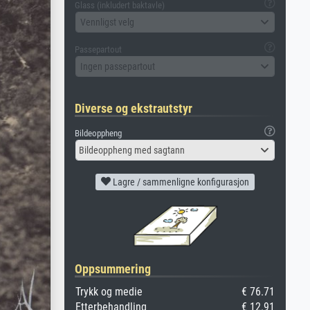
Glass (inkludert baktavle)
Vennligst velg
Passepartout
Ingen passepartout
Diverse og ekstrautstyr
Bildeoppheng
Bildeoppheng med sagtann
Lagre / sammenligne konfigurasjon
Oppsummering
Trykk og medie
€ 76.71
Etterbehandling
€ 12.91