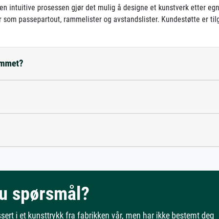
en intuitive prosessen gjør det mulig å designe et kunstverk etter e
er som passepartout, rammelister og avstandslister. Kundestøtte er til
rommet?
u spørsmål?
ssert i et kunsttrykk fra fabrikken vår, men har ikke bestemt deg