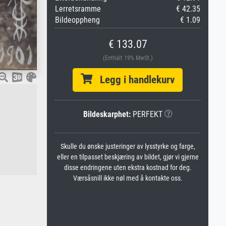
Lerretsramme
€ 42.35
Bildeoppheng
€ 1.09
€ 133.07
(Enthält 19% MwSt.)
Legg i handlekurv
Bildeskarphet:
PERFEKT
Skulle du ønske justeringer av lysstyrke og farge,
eller en tilpasset beskjæring av bildet, gjør vi gjerne
disse endringene uten ekstra kostnad for deg.
Værsåsnill ikke nøl med å kontakte oss.