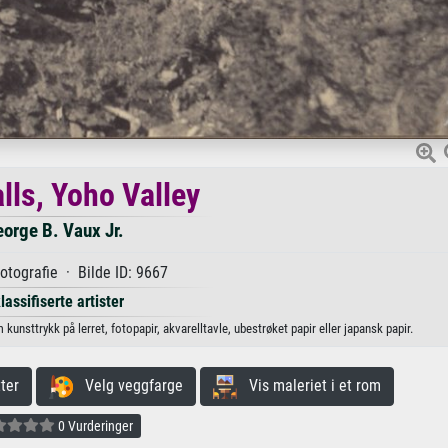
lls, Yoho Valley
orge B. Vaux Jr.
otografie · Bilde ID: 9667
lassifiserte artister
 kunsttrykk på lerret, fotopapir, akvarelltavle, ubestrøket papir eller japansk papir.
ter
Velg veggfarge
Vis maleriet i et rom
0 Vurderinger