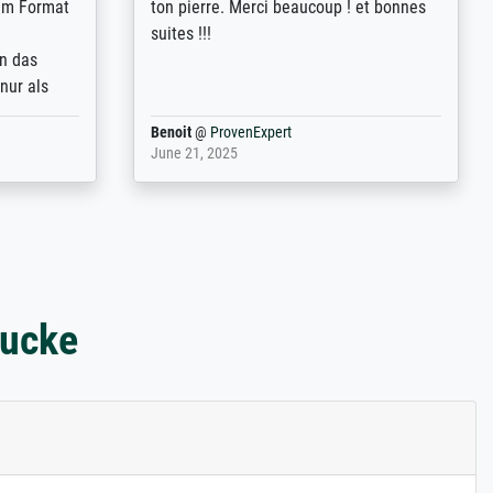
 from, and
werde auf jeden Fall meine guten
 also with
Erfahrungen weitergeben.
t in that
ded!
Anonym
@
ProvenExpert
May 13, 2026
rucke