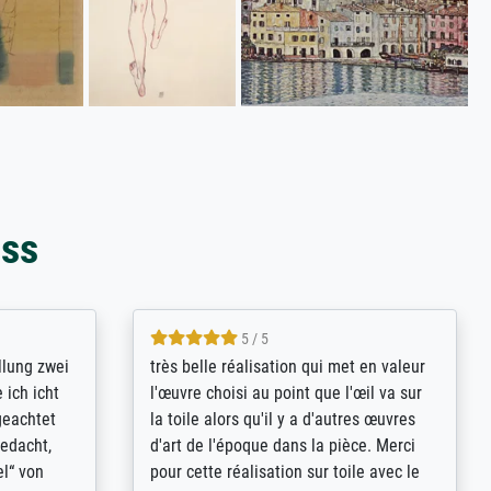
oss
5 / 5
rives to
eine große Auswahl an Bildern und
d provides
deren Reproduktionsmöglichkeiten;
n the best
wurde sehr gut durch die einzelnen
ed by the
Bestellkriterien geführt, verständliche
st
Erklärungen, z.B. mit Bilddarstellungen,