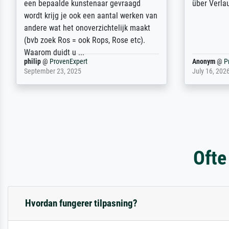
auch Geburtstag sein) doch nach zu
searching f
Hause zugestellt wurde.
impressed 
quality.
Jürgen
@
ProvenExpert
SJL
@
Prove
April 22, 2026
December 2,
Ofte
Hvordan fungerer tilpasning?