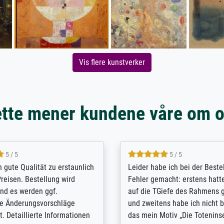
Vis flere kunstverker
tte mener kundene våre om 
5 / 5
5 / 5
/ Highly recommended. The
The team at Meisterdrucke st
 ordering and payment process
meet its clients demands, an
shipping was efficient and
expert advice on how to obtai
self exceeds expectations. I
results for the prints request
n the UK and found the site
client. The company has a va