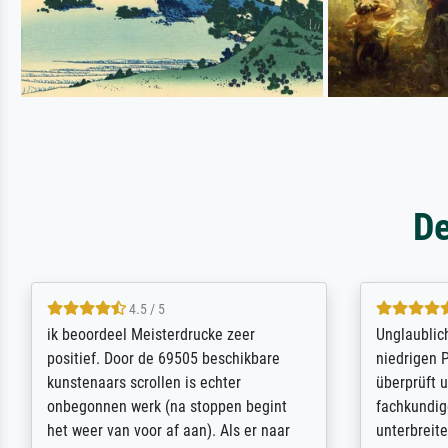
De
5 / 5
Die Zufriedenheit ist auch nicht dadurch
Excellent 
getrübt, dass das Bild entgegen einer
selection,
angegebenen Lieferanschrift (sollte
were easy, 
eine Überraschung für die normannische
the item it
Ehefrau sein zum Hochzeits- gleichzeitig
am based i