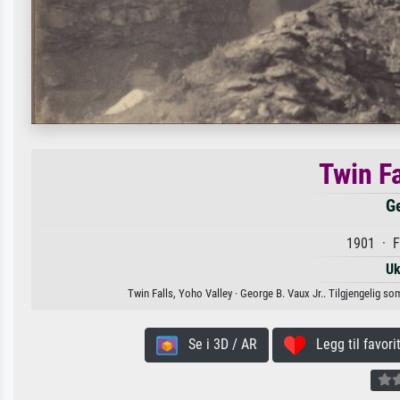
Twin Fa
Ge
1901 · F
Uk
Twin Falls, Yoho Valley · George B. Vaux Jr.. Tilgjengelig som
Se i 3D / AR
Legg til favorit