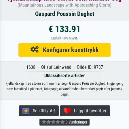
(Mountainous Landscape with Approaching Storm)
Gaspard Poussin Dughet
€ 133.91
Enthält 19% MwSt.
Konfigurer kunsttrykk
1638 · Öl auf Leinwand · Bilde ID: 9737
Uklassifiserte artister
Fjellandskap med storm som nærmer seg · Gaspard Poussin Dughet. Tilgjengelig
som kunsttrykk på lerret, fotopapir, akvarelltavle, ubestrøket papir eller japansk
papir.
Se i 3D / AR
Legg til favoritter
0 Vurderinger