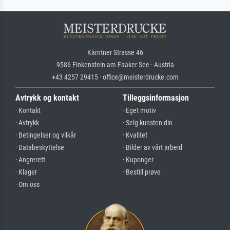
Kärntner Strasse 46
9586 Finkenstein am Faaker See · Austria
+43 4257 29415 · office@meisterdrucke.com
Avtrykk og kontakt
Tilleggsinformasjon
· Kontakt
· Eget motiv
· Avtrykk
· Selg kunsten din
· Betingelser og vilkår
· Kvalitet
· Databeskyttelse
· Bilder av vårt arbeid
· Angrerett
· Kuponger
· Klager
· Bestill prøve
· Om oss