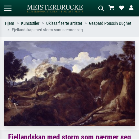
Hjem
Kunststiler
Uklassifiserte artister
Gaspard Poussin Dughet
Fjellandskap med storm som nærmer seg
Standardsøk
KI-bildesøk
Søk etter kunstner, tittel eller stil – for
Beskriv scenen – for eksempel grønn
eksempel Monet, Stjernenatt,
eng, abstrakt med mye rødt, mørkt
impresjonisme, Hokusai-bølgen, akt.
oljemaleri, stående akt ved et tre.
Fjellandskap med storm som nærmer seg