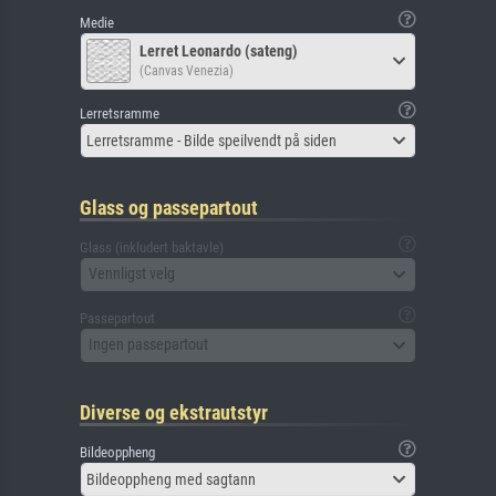
Medie
Lerret Leonardo (sateng)
(Canvas Venezia)
Lerretsramme
Lerretsramme - Bilde speilvendt på siden
Glass og passepartout
Glass (inkludert baktavle)
Vennligst velg
Passepartout
Ingen passepartout
Diverse og ekstrautstyr
Bildeoppheng
Bildeoppheng med sagtann