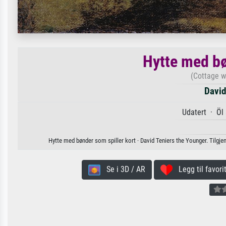
Hytte med bø
(Cottage w
David
Udatert · Öl
Hytte med bønder som spiller kort · David Teniers the Younger. Tilgjeng
Se i 3D / AR
Legg til favorit