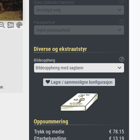
Glass (inkludert baktavle)
Vennligst velg
Passepartout
Ingen passepartout
Diverse og ekstrautstyr
Bildeoppheng
Bildeoppheng med sagtann
Lagre / sammenligne konfigurasjon
ir.
Oppsummering
Trykk og medie
€ 78.15
Etterbehandling
€ 13.19