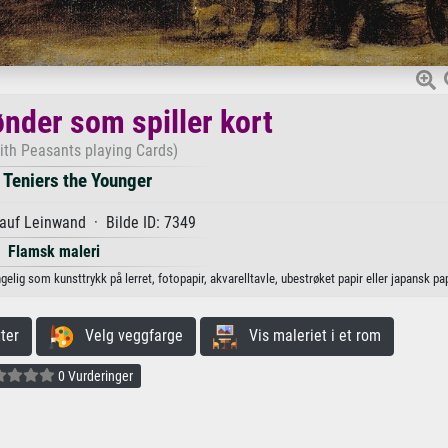
nder som spiller kort
ith Peasants playing Cards)
 Teniers the Younger
 auf Leinwand · Bilde ID: 7349
Flamsk maleri
elig som kunsttrykk på lerret, fotopapir, akvarelltavle, ubestrøket papir eller japansk pap
ter
Velg veggfarge
Vis maleriet i et rom
0 Vurderinger