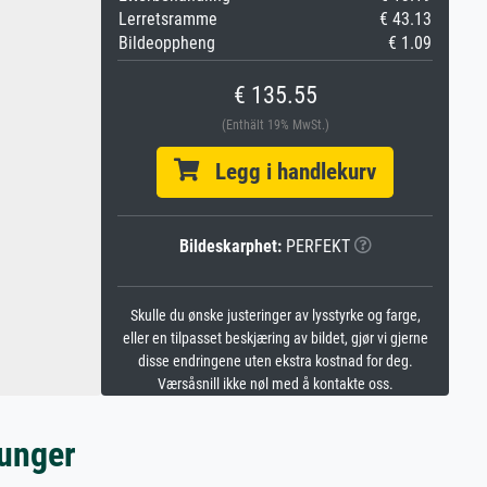
Lerretsramme
€ 43.13
Bildeoppheng
€ 1.09
€ 135.55
(Enthält 19% MwSt.)
Legg i handlekurv
Bildeskarphet:
PERFEKT
Skulle du ønske justeringer av lysstyrke og farge,
eller en tilpasset beskjæring av bildet, gjør vi gjerne
disse endringene uten ekstra kostnad for deg.
Værsåsnill ikke nøl med å kontakte oss.
ounger