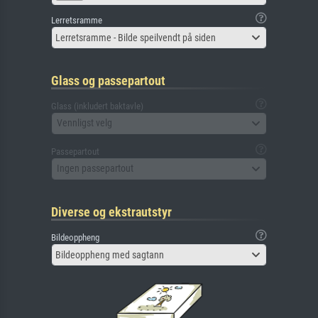
Lerretsramme
Lerretsramme - Bilde speilvendt på siden
Glass og passepartout
Glass (inkludert baktavle)
Vennligst velg
Passepartout
Ingen passepartout
Diverse og ekstrautstyr
Bildeoppheng
Bildeoppheng med sagtann