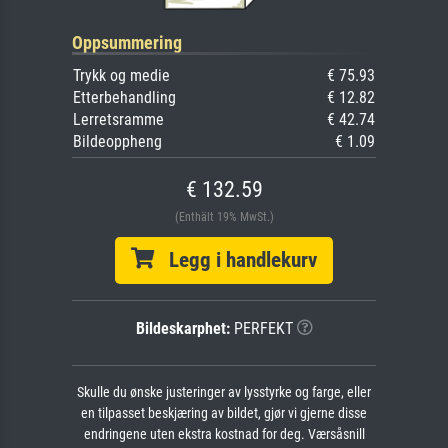
Oppsummering
Trykk og medie
€ 75.93
Etterbehandling
€ 12.82
Lerretsramme
€ 42.74
Bildeoppheng
€ 1.09
€ 132.59
(Enthält 19% MwSt.)
Legg i handlekurv
Bildeskarphet:
PERFEKT
Skulle du ønske justeringer av lysstyrke og farge, eller
en tilpasset beskjæring av bildet, gjør vi gjerne disse
endringene uten ekstra kostnad for deg. Værsåsnill