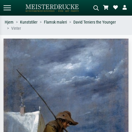
Hjem
Kunststiler
Flamsk maleri
David Teniers the Younger
Vinter
Standardsøk
KI-bildesøk
Søk etter kunstner, tittel eller stil – for
Beskriv scenen – for eksempel grønn
eksempel Monet, Stjernenatt,
eng, abstrakt med mye rødt, mørkt
impresjonisme, Hokusai-bølgen, akt.
oljemaleri, stående akt ved et tre.