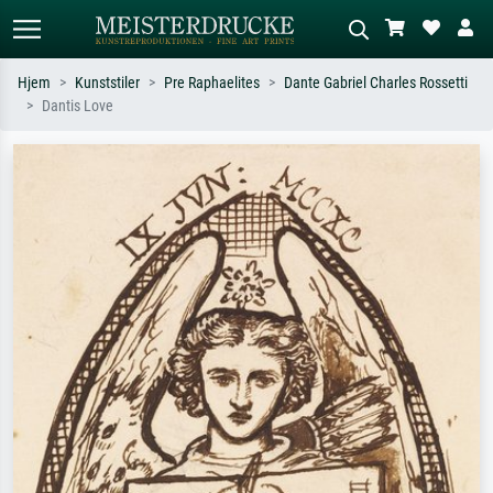
Hjem
Kunststiler
Pre Raphaelites
Dante Gabriel Charles Rossetti
Dantis Love
Standardsøk
KI-bildesøk
Søk etter kunstner, tittel eller stil – for
Beskriv scenen – for eksempel grønn
eksempel Monet, Stjernenatt,
eng, abstrakt med mye rødt, mørkt
impresjonisme, Hokusai-bølgen, akt.
oljemaleri, stående akt ved et tre.