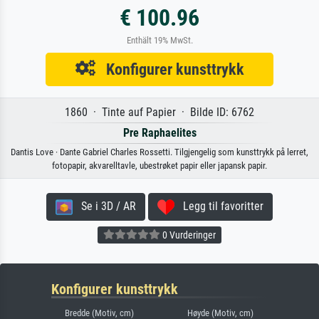
€ 100.96
Enthält 19% MwSt.
Konfigurer kunsttrykk
1860 · Tinte auf Papier · Bilde ID: 6762
Pre Raphaelites
Dantis Love · Dante Gabriel Charles Rossetti. Tilgjengelig som kunsttrykk på lerret,
fotopapir, akvarelltavle, ubestrøket papir eller japansk papir.
Se i 3D / AR
Legg til favoritter
0 Vurderinger
Konfigurer kunsttrykk
Bredde (Motiv, cm)
Høyde (Motiv, cm)