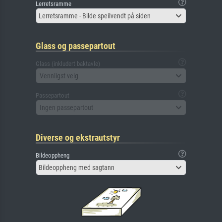
Lerretsramme
Lerretsramme - Bilde speilvendt på siden
Glass og passepartout
Glass (inkludert baktavle)
Vennligst velg
Passepartout
Ingen passepartout
Diverse og ekstrautstyr
Bildeoppheng
Bildeoppheng med sagtann