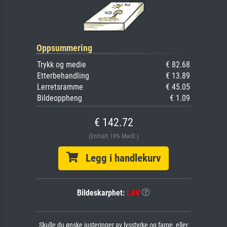
Oppsummering
Trykk og medie
€ 82.68
Etterbehandling
€ 13.89
Lerretsramme
€ 45.05
Bildeoppheng
€ 1.09
€ 142.72
(Enthält 19% MwSt.)
Legg i handlekurv
Bildeskarphet:
LAV
Skulle du ønske justeringer av lysstyrke og farge, eller