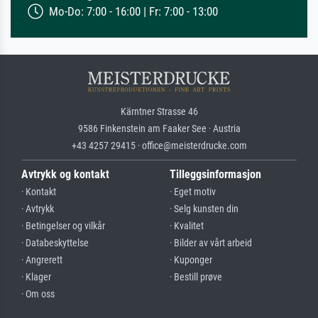
Mo-Do: 7:00 - 16:00 | Fr: 7:00 - 13:00
Kärntner Strasse 46
9586 Finkenstein am Faaker See · Austria
+43 4257 29415 · office@meisterdrucke.com
Avtrykk og kontakt
Tilleggsinformasjon
· Kontakt
· Eget motiv
· Avtrykk
· Selg kunsten din
· Betingelser og vilkår
· Kvalitet
· Databeskyttelse
· Bilder av vårt arbeid
· Angrerett
· Kuponger
· Klager
· Bestill prøve
· Om oss