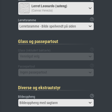
Lerret Leonardo (sateng)
(Canvas Venezia)
Lerretsramme
Lerretsramme - Bilde speilvendt på siden
Glass og passepartout
Glass (inkludert baktavle)
Vennligst velg
Passepartout
Ingen passepartout
Diverse og ekstrautstyr
Bildeoppheng
Bildeoppheng med sagtann