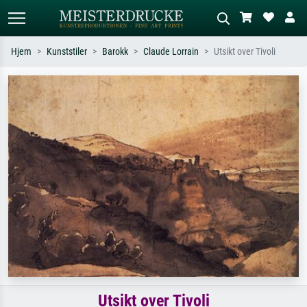
Hjem
Kunststiler
Barokk
Claude Lorrain
Utsikt over Tivoli
Standardsøk
KI-bildesøk
Søk etter kunstner, tittel eller stil – for
Beskriv scenen – for eksempel grønn
eksempel Monet, Stjernenatt,
eng, abstrakt med mye rødt, mørkt
impresjonisme, Hokusai-bølgen, akt.
oljemaleri, stående akt ved et tre.
Utsikt over Tivoli