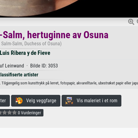
-Salm, hertuginne av Osuna
 Salm-Salm, Duchess of Osuna)
Luis Ribera y de Fieve
uf Leinwand · Bilde ID: 3053
lassifiserte artister
ilgjengelig som kunsttrykk på lerret, fotopapir, akvarelltavle, ubestrøket papir eller jap
ter
Velg veggfarge
Vis maleriet i et rom
0 Vurderinger