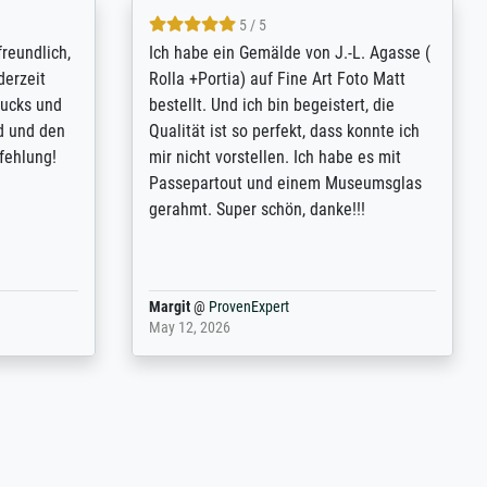
4.8 / 5
tomer
Qualité absolument irréprochable.
inting is
Extraordinaire diversité des thèmes
inguish
abordés et personnalisation des
 my go-to
demandes (recadrage, réajustement des
m now on -
couleurs). Relation clientèle parfaite.
xcellent -
Transport, réception sans aucun
 the work
problème. Merci à toute l'équipe ! Hervé
port
Anonym
@
ProvenExpert
March 31, 2025