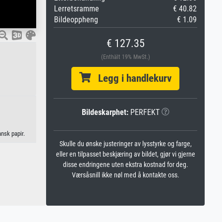
Lerretsramme
€ 40.82
Bildeoppheng
€ 1.09
€ 127.35
(Enthält 19% MwSt.)
Legg i handlekurv
Bildeskarphet:
PERFEKT
ansk papir.
Skulle du ønske justeringer av lysstyrke og farge,
eller en tilpasset beskjæring av bildet, gjør vi gjerne
disse endringene uten ekstra kostnad for deg.
Værsåsnill ikke nøl med å kontakte oss.