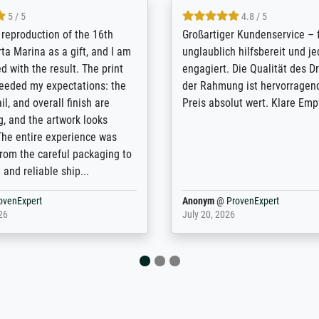
5 / 5
5 / 5
t Meisterdrucke strives to
Outstanding quality and cus
lients demands, and provides
support. - the quality of the pr
ice on how to obtain the best
excellent and difficult to dist
 the prints requested by the
from the real thing; it will be
e company has a vast
for high-quality art prints fro
of prints to choose from, and
the quality of the framing is e
e excellent service also with
the customisation options for
prints which are not in that
are broad - the customer sup
. Highly recommended!
colleagues are truly super...
rovenExpert
Anonym
@
ProvenExpert
6
January 12, 2026