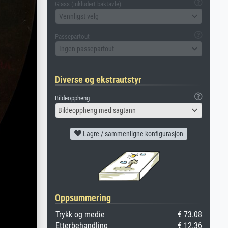
Glass (inkludert baktavle)
Vennligst velg
Passepartout
Ingen passepartout
Diverse og ekstrautstyr
Bildeoppheng
Bildeoppheng med sagtann
Lagre / sammenligne konfigurasjon
Oppsummering
Trykk og medie
€ 73.08
Etterbehandling
€ 12.36