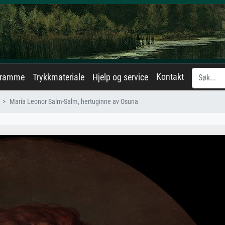
Kontakt
eramme
Trykkmateriale
Hjelp og service
María Leonor Salm-Salm, hertuginne av Osuna