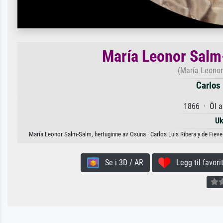
María Leonor Salm
(María Leonor
Carlos 
1866 · Öl a
Uk
María Leonor Salm-Salm, hertuginne av Osuna · Carlos Luis Ribera y de Fieve. T
Se i 3D / AR
Legg til favorit