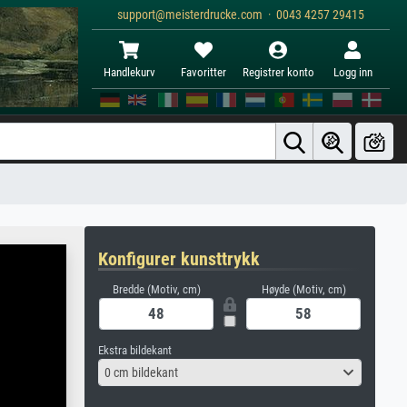
support@meisterdrucke.com · 0043 4257 29415
Handlekurv
Favoritter
Registrer konto
Logg inn
Konfigurer kunsttrykk
Bredde (Motiv, cm)
Høyde (Motiv, cm)
Ekstra bildekant
0 cm bildekant