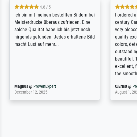
5 / 5
Rundum positive Erfahrung. Die
The team a
Ausführung des Auftrags hat eine Weile
meet its c
gedauert, die angekündigte Lieferzeit
expert adv
wurde aber letztlich sogar etwas
results for
unterschritten. Die Qualität des Papiers
client. Th
und des Drucks (Farben, Details usw.) ist
repertoire 
nicht nur gut, sondern hervorragend.
will provid
Selbst ein Druck ist damit ein Kunstwerk
regards to 
im eigenen Sinne. Definitiv den Pre...
repertoire
Dr.
@
ProvenExpert
Anonym
@
P
February 3, 2026
April 22, 202